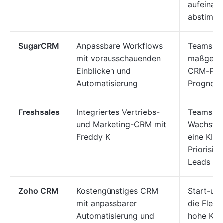
aufeinan
abstimm
SugarCRM
Anpassbare Workflows
Teams, d
mit vorausschauenden
maßgesch
Einblicken und
CRM-Proz
Automatisierung
Prognose
Freshsales
Integriertes Vertriebs-
Teams in
und Marketing-CRM mit
Wachstum
Freddy KI
eine KI-g
Priorisie
Leads be
Zoho CRM
Kostengünstiges CRM
Start-up
mit anpassbarer
die Flexib
Automatisierung und
hohe Kos