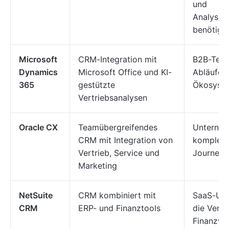
und
Analysef
benötige
Microsoft
CRM-Integration mit
B2B-Team
Dynamics
Microsoft Office und KI-
Abläufe 
365
gestützte
Ökosyste
Vertriebsanalysen
Oracle CX
Teamübergreifendes
Unterneh
CRM mit Integration von
komplex
Vertrieb, Service und
Journeys
Marketing
NetSuite
CRM kombiniert mit
SaaS-Unt
CRM
ERP- und Finanztools
die Vertr
Finanzwe