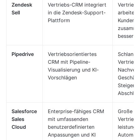
Zendesk
Vertriebs-CRM integriert
Vertrieb
Sell
in die Zendesk-Support-
arbeiten
Plattform
Kundense
zusamme
besser z
Pipedrive
Vertriebsorientiertes
Schlanke
CRM mit Pipeline-
Vertrieb
Visualisierung und KI-
Nachverf
Vorschlägen
Geschäft
Steigeru
Abschlus
Salesforce
Enterprise-fähiges CRM
Große
Sales
mit umfassenden
Vertriebs
Cloud
benutzerdefinierten
leistungs
Anpassungen und KI
Automati