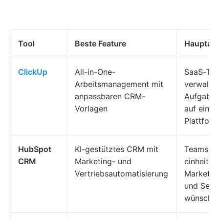
Tool
Beste Feature
Hauptan
ClickUp
All-in-One-
SaaS-Te
Arbeitsmanagement mit
verwalte
anpassbaren CRM-
Aufgaben
Vorlagen
auf einer
Plattform
HubSpot
KI-gestütztes CRM mit
Teams, d
CRM
Marketing- und
einheitlic
Vertriebsautomatisierung
Marketing
und Serv
wünsche