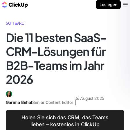
ClickUp Blog
Loslegen
Ope
SOFTWARE
Die 11 besten SaaS-
CRM-Lösungen für
B2B-Teams im Jahr
2026
5. August 2025
Garima Behal
Senior Content Editor
Holen Sie sich das CRM, das Teams
lieben – kostenlos in ClickUp