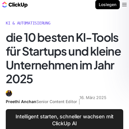
ClickUp Blog
Loslegen
Ope
KI & AUTOMATISIERUNG
die 10 besten KI-Tools
für Startups und kleine
Unternehmen im Jahr
2025
16. März 2025
Preethi Anchan
Senior Content Editor
Intelligent starten, schneller wachsen mit
ClickUp AI