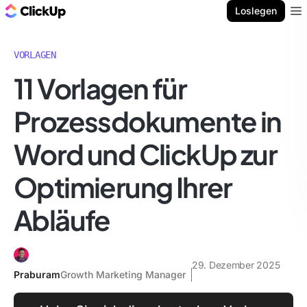
ClickUp Blog
Loslegen
Ope
VORLAGEN
11 Vorlagen für
Prozessdokumente in
Word und ClickUp zur
Optimierung Ihrer
Abläufe
29. Dezember 2025
Praburam
Growth Marketing Manager