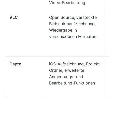
Video-Bearbeitung
un
VLC
Open Source, versteckte
Be
Bildschirmaufzeichnung,
ko
Wiedergabe in
A
verschiedenen Formaten
Fl
M
b
Capto
iOS-Aufzeichnung, Projekt-
Ma
Ordner, erweiterte
Tu
Anmerkungs- und
An
Bearbeitung-Funktionen
vi
An