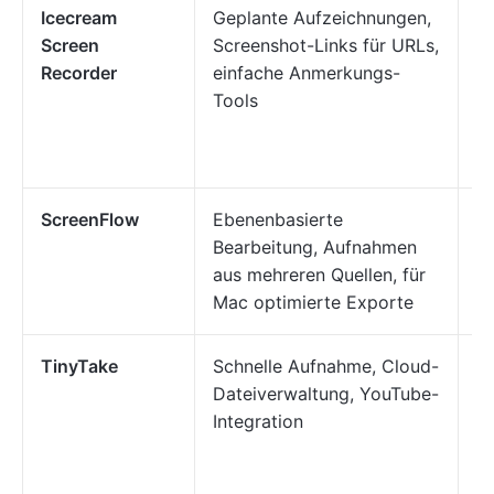
Icecream
Geplante Aufzeichnungen,
P
Screen
Screenshot-Links für URLs,
Te
Recorder
einfache Anmerkungs-
Tu
Tools
Pr
s
Fe
ScreenFlow
Ebenenbasierte
M
Bearbeitung, Aufnahmen
pr
aus mehreren Quellen, für
D
Mac optimierte Exporte
er
TinyTake
Schnelle Aufnahme, Cloud-
S
Dateiverwaltung, YouTube-
Te
Integration
W
A
K