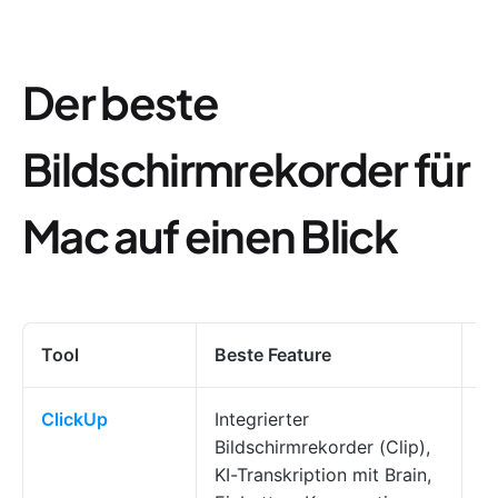
Der beste
Bildschirmrekorder für
Mac auf einen Blick
Tool
Beste Feature
H
ClickUp
Integrierter
Te
Bildschirmrekorder (Clip),
V
KI-Transkription mit Brain,
B