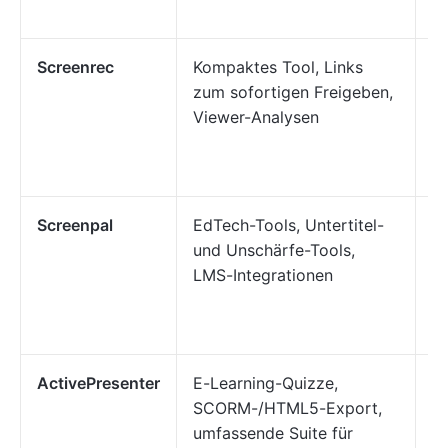
F
Screenrec
Kompaktes Tool, Links
Fr
zum sofortigen Freigeben,
S
Viewer-Analysen
s
od
Bi
Screenpal
EdTech-Tools, Untertitel-
Le
und Unschärfe-Tools,
Un
LMS-Integrationen
m
Q
Un
ActivePresenter
E-Learning-Quizze,
Le
SCORM-/HTML5-Export,
P
umfassende Suite für
in