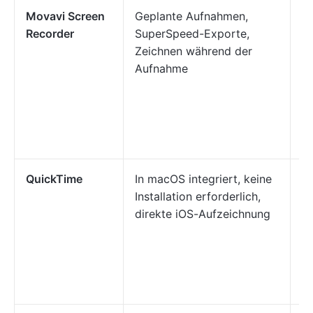
Movavi Screen
Geplante Aufnahmen,
A
Recorder
SuperSpeed-Exporte,
Ge
Zeichnen während der
di
Aufnahme
h
A
g
B
w
QuickTime
In macOS integriert, keine
M
Installation erforderlich,
ei
direkte iOS-Aufzeichnung
o
G
er
S
h