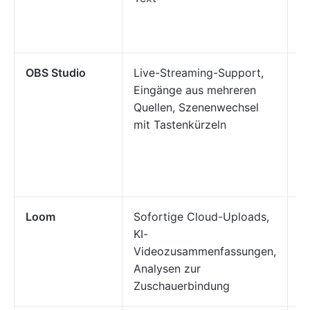
Te
b
OBS Studio
Live-Streaming-Support,
S
Eingänge aus mehreren
Er
Quellen, Szenenwechsel
er
mit Tastenkürzeln
a
Wo
A
b
Loom
Sofortige Cloud-Uploads,
Te
KI-
a
Videozusammenfassungen,
U
Analysen zur
u
Zuschauerbindung
v