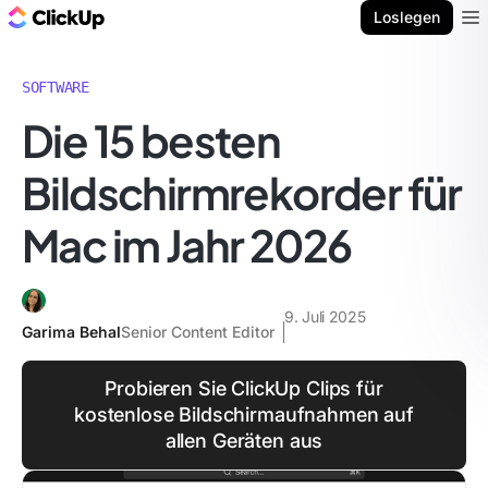
ClickUp Blog
Loslegen
Ope
SOFTWARE
Die 15 besten
Bildschirmrekorder für
Mac im Jahr 2026
9. Juli 2025
Garima Behal
Senior Content Editor
Probieren Sie ClickUp Clips für
kostenlose Bildschirmaufnahmen auf
allen Geräten aus