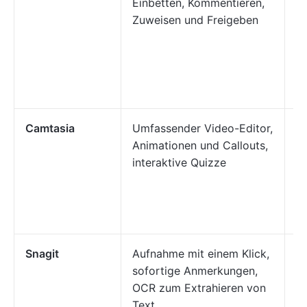
Einbetten, Kommentieren,
un
Zuweisen und Freigeben
A
D
Z
Ec
m
Camtasia
Umfassender Video-Editor,
P
Animationen und Callouts,
M
interaktive Quizze
un
h
o
er
Snagit
Aufnahme mit einem Klick,
Be
sofortige Anmerkungen,
S
OCR zum Extrahieren von
V
Text
A