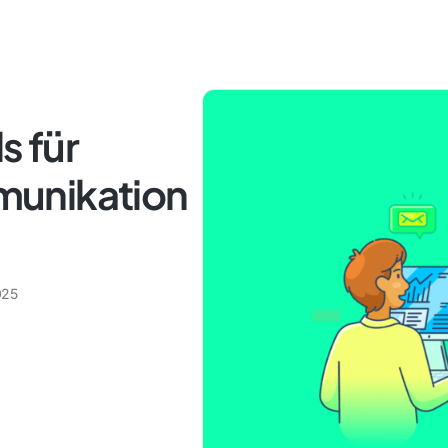
s für
unikation
025