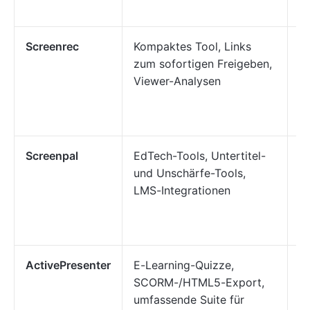
F
Screenrec
Kompaktes Tool, Links
Fr
zum sofortigen Freigeben,
S
Viewer-Analysen
s
od
Bi
Screenpal
EdTech-Tools, Untertitel-
Le
und Unschärfe-Tools,
Un
LMS-Integrationen
m
Q
Un
ActivePresenter
E-Learning-Quizze,
Le
SCORM-/HTML5-Export,
P
umfassende Suite für
in