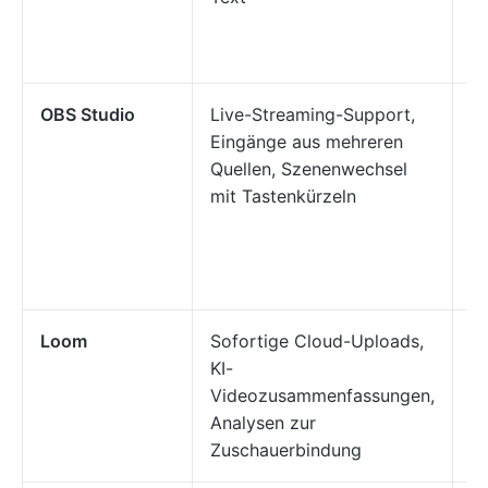
Te
b
OBS Studio
Live-Streaming-Support,
S
Eingänge aus mehreren
Er
Quellen, Szenenwechsel
er
mit Tastenkürzeln
a
Wo
A
b
Loom
Sofortige Cloud-Uploads,
Te
KI-
a
Videozusammenfassungen,
U
Analysen zur
u
Zuschauerbindung
v