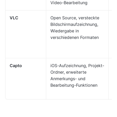
Video-Bearbeitung
un
VLC
Open Source, versteckte
Be
Bildschirmaufzeichnung,
ko
Wiedergabe in
A
verschiedenen Formaten
Fl
M
b
Capto
iOS-Aufzeichnung, Projekt-
Ma
Ordner, erweiterte
Tu
Anmerkungs- und
An
Bearbeitung-Funktionen
vi
An