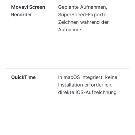
Movavi Screen
Geplante Aufnahmen,
A
Recorder
SuperSpeed-Exporte,
Ge
Zeichnen während der
di
Aufnahme
h
A
g
B
w
QuickTime
In macOS integriert, keine
M
Installation erforderlich,
ei
direkte iOS-Aufzeichnung
o
G
er
S
h