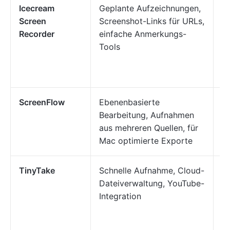
Icecream
Geplante Aufzeichnungen,
P
Screen
Screenshot-Links für URLs,
Te
Recorder
einfache Anmerkungs-
Tu
Tools
Pr
s
Fe
ScreenFlow
Ebenenbasierte
M
Bearbeitung, Aufnahmen
pr
aus mehreren Quellen, für
D
Mac optimierte Exporte
er
TinyTake
Schnelle Aufnahme, Cloud-
S
Dateiverwaltung, YouTube-
Te
Integration
W
A
K