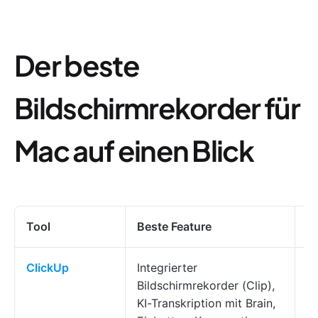
Der beste
Bildschirmrekorder für
Mac auf einen Blick
Tool
Beste Feature
H
ClickUp
Integrierter
Te
Bildschirmrekorder (Clip),
V
KI-Transkription mit Brain,
B