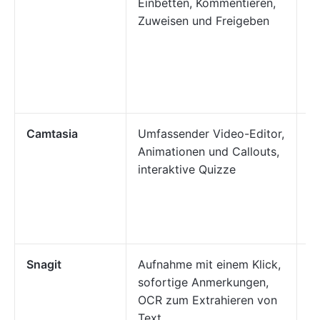
Einbetten, Kommentieren,
un
Zuweisen und Freigeben
A
D
Z
Ec
m
Camtasia
Umfassender Video-Editor,
P
Animationen und Callouts,
M
interaktive Quizze
un
h
o
er
Snagit
Aufnahme mit einem Klick,
Be
sofortige Anmerkungen,
S
OCR zum Extrahieren von
V
Text
A