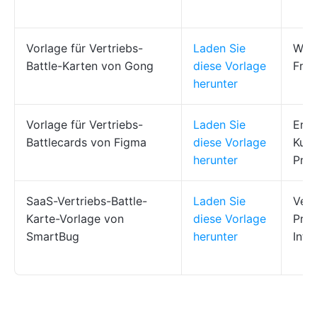
Vorlage für Vertriebs-
Laden Sie
Wie 
Battle-Karten von Gong
diese Vorlage
Frag
herunter
Vorlage für Vertriebs-
Laden Sie
Erfo
Battlecards von Figma
diese Vorlage
Kund
herunter
Prei
SaaS-Vertriebs-Battle-
Laden Sie
Vert
Karte-Vorlage von
diese Vorlage
Prei
SmartBug
herunter
Inte