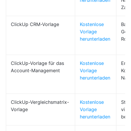
herunterladen
Nach
Zah
ClickUp CRM-Vorlage
Kostenlose
Batt
Vorlage
Gesu
herunterladen
Roll
ClickUp-Vorlage für das
Kostenlose
Eng
Account-Management
Vorlage
Kont
herunterladen
Nach
ClickUp-Vergleichsmatrix-
Kostenlose
Stan
Vorlage
Vorlage
visu
herunterladen
benu