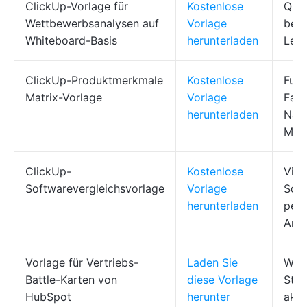
ClickUp-Vorlage für
Kostenlose
Qua
Wettbewerbsanalysen auf
Vorlage
benu
Whiteboard-Basis
herunterladen
Lege
ClickUp-Produktmerkmale
Kostenlose
Funk
Matrix-Vorlage
Vorlage
Farb
herunterladen
Nach
Mod
ClickUp-
Kostenlose
Visu
Softwarevergleichsvorlage
Vorlage
Schw
herunterladen
pers
Ansi
Vorlage für Vertriebs-
Laden Sie
Wich
Battle-Karten von
diese Vorlage
Stä
HubSpot
herunter
aktu