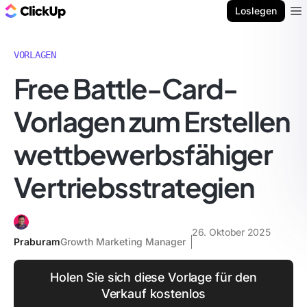
ClickUp Blog
Loslegen
Ope
VORLAGEN
Free Battle-Card-
Vorlagen zum Erstellen
wettbewerbsfähiger
Vertriebsstrategien
26. Oktober 2025
Praburam
Growth Marketing Manager
Holen Sie sich diese Vorlage für den
Verkauf kostenlos