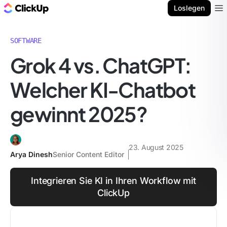
ClickUp Blog
Loslegen
Ope
SOFTWARE
Grok 4 vs. ChatGPT:
Welcher KI-Chatbot
gewinnt 2025?
23. August 2025
Arya Dinesh
Senior Content Editor
Integrieren Sie KI in Ihren Workflow mit
ClickUp