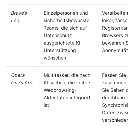
Brave’s
Einzelpersonen und
Verarbeiten S
Leo
sicherheitsbewusste
lokal, fassen 
Teams, die sich auf
Registerkarte
Datenschutz
Browsers zu
ausgerichtete KI-
bewahren Sie 
Unterstützung
Anonymität.
wünschen
Opera
Multitasker, die nach
Fassen Sie Art
One’s Aria
KI suchen, die in ihre
zusammen, üb
Webbrowsing-
Sie Seiten dire
Aktivitäten integriert
durchführen S
ist
Synchronisier
Daten zwisch
verschiedenen