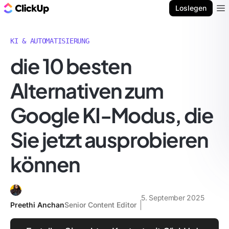
ClickUp Blog
Loslegen
Ope
KI & AUTOMATISIERUNG
die 10 besten
Alternativen zum
Google KI-Modus, die
Sie jetzt ausprobieren
können
5. September 2025
Preethi Anchan
Senior Content Editor