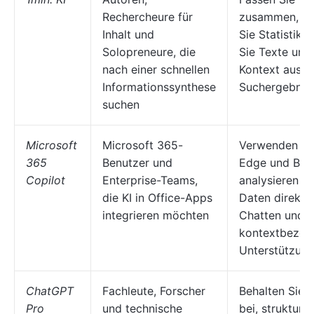
Rechercheure für
zusammen, ex
Inhalt und
Sie Statistike
Solopreneure, die
Sie Texte und
nach einer schnellen
Kontext aus 
Informationssynthese
Suchergebnis
suchen
Microsoft
Microsoft 365-
Verwenden Sie
365
Benutzer und
Edge und Bing
Copilot
Enterprise-Teams,
analysieren Si
die KI in Office-Apps
Daten direkt 
integrieren möchten
Chatten und e
kontextbezog
Unterstützung
ChatGPT
Fachleute, Forscher
Behalten Sie 
Pro
und technische
bei, strukturie