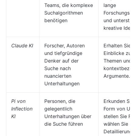
Teams, die komplexe
lange
Suchalgorithmen
Forschungsun
benötigen
und unterstüt
kreative Ideen
Claude KI
Forscher, Autoren
Erhalten Sie e
und tiefgründige
Einblicke zu s
Denker auf der
Themen und li
Suche nach
kontextbezog
nuancierten
Argumente.
Unterhaltungen
Pi von
Personen, die
Erkunden Sie
Inflection
gelegentlich
Form von Unte
KI
Unterhaltungen über
stellen Sie Fo
die Suche führen
wählen Sie de
Detaillierung