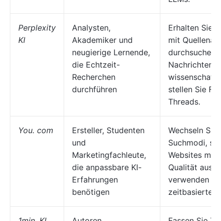
Perplexity
Analysten,
Erhalten Sie 
KI
Akademiker und
mit Quellenan
neugierige Lernende,
durchsuchen 
die Echtzeit-
Nachrichten 
Recherchen
wissenschaftli
durchführen
stellen Sie Fo
Threads.
You. com
Ersteller, Studenten
Wechseln Sie
und
Suchmodi, sch
Marketingfachleute,
Websites mit 
die anpassbare KI-
Qualität aus 
Erfahrungen
verwenden Si
benötigen
zeitbasierte Fi
1min. KI
Autoren,
Fassen Sie T