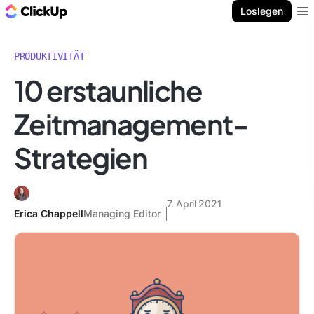
ClickUp Blog
Loslegen
Ope
PRODUKTIVITÄT
10 erstaunliche
Zeitmanagement-
Strategien
7. April 2021
Erica Chappell
Managing Editor