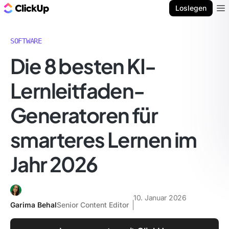
ClickUp Blog
Loslegen
Ope
SOFTWARE
Die 8 besten KI-
Lernleitfaden-
Generatoren für
smarteres Lernen im
Jahr 2026
10. Januar 2026
Garima Behal
Senior Content Editor