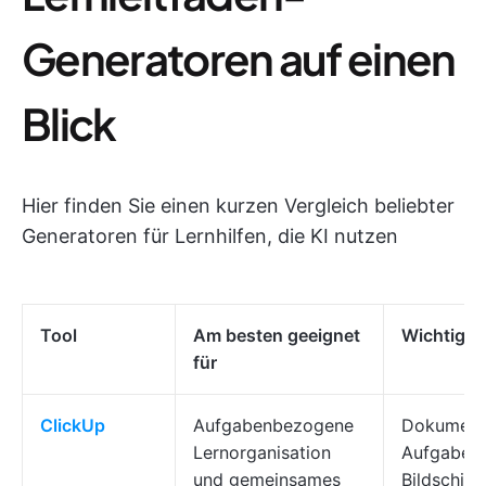
Generatoren auf einen
Blick
Hier finden Sie einen kurzen Vergleich beliebter
Generatoren für Lernhilfen, die KI nutzen
Tool
Am besten geeignet
Wichtigst
für
ClickUp
Aufgabenbezogene
Dokumente
Lernorganisation
Aufgaben,
und gemeinsames
Bildschir