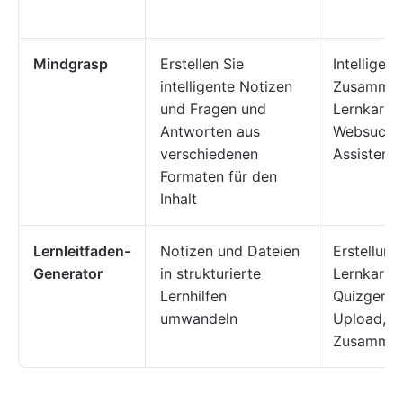
Mindgrasp
Erstellen Sie
Intelligent
intelligente Notizen
Zusammen
und Fragen und
Lernkarten
Antworten aus
Websuche
verschiedenen
Assistent
Formaten für den
Inhalt
Lernleitfaden-
Notizen und Dateien
Erstellung
Generator
in strukturierte
Lernkarte
Lernhilfen
Quizgenera
umwandeln
Upload, s
Zusammen