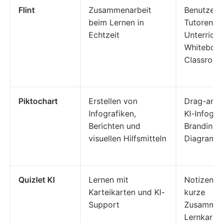
Flint
Zusammenarbeit
Benutzerde
beim Lernen in
Tutoren,
Echtzeit
Unterricht
Whiteboar
Classroom
Piktochart
Erstellen von
Drag-and-
Infografiken,
KI-Infogra
Berichten und
Branding-
visuellen Hilfsmitteln
Diagramm
Quizlet KI
Lernen mit
Notizen, 
Karteikarten und KI-
kurze
Support
Zusammen
Lernkarte