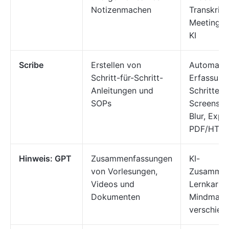
Notizenmachen
Transkript
Meetings,
KI
Scribe
Erstellen von
Automatis
Schritt-für-Schritt-
Erfassung
Anleitungen und
Schritten,
SOPs
Screensho
Blur, Expo
PDF/HTM
Hinweis: GPT
Zusammenfassungen
KI-
von Vorlesungen,
Zusammen
Videos und
Lernkarten
Dokumenten
Mindmaps,
verschied