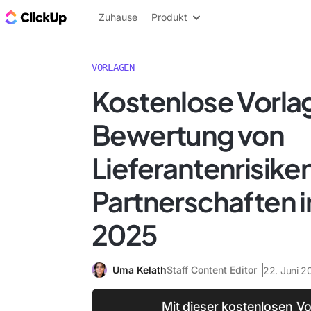
ClickUp Blog
Zuhause
Produkt
VORLAGEN
Kostenlose Vorlag
Bewertung von
Lieferantenrisiken
Partnerschaften i
2025
Uma Kelath
Staff Content Editor
22. Juni 2
Mit dieser kostenlosen Vo