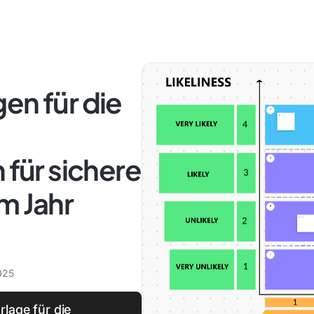
en für die
 für sichere
m Jahr
025
rlage für die