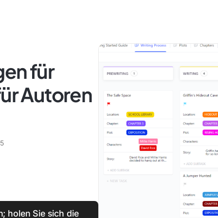
en für
für Autoren
25
 holen Sie sich die