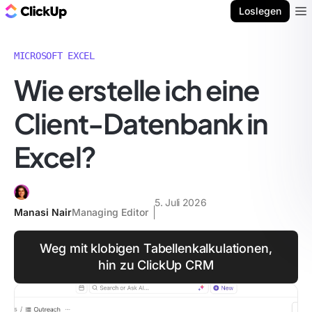
ClickUp Blog
Loslegen
Ope
MICROSOFT EXCEL
Wie erstelle ich eine
Client-Datenbank in
Excel?
5. Juli 2026
Manasi Nair
Managing Editor
Weg mit klobigen Tabellenkalkulationen,
hin zu ClickUp CRM