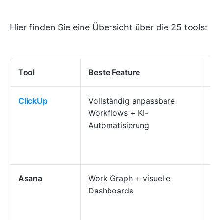
Hier finden Sie eine Übersicht über die 25 tools:
Tool
Beste Feature
Pr
ClickUp
Vollständig anpassbare
Au
Workflows + KI-
Vi
Automatisierung
Ve
in
ko
Asana
Work Graph + visuelle
Vi
Dashboards
or
Wo
An