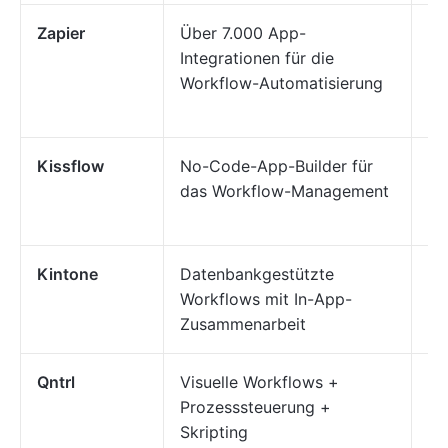
Zapier
Über 7.000 App-
Au
Integrationen für die
pl
Workflow-Automatisierung
Au
Au
Kissflow
No-Code-App-Builder für
En
das Workflow-Management
un
Un
Kintone
Datenbankgestützte
En
Workflows mit In-App-
te
Zusammenarbeit
Wo
Qntrl
Visuelle Workflows +
Ko
Prozesssteuerung +
Bu
Skripting
un