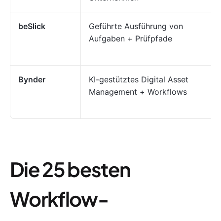
beSlick
Geführte Ausführung von
Wo
Aufgaben + Prüfpfade
un
Co
Bynder
KI-gestütztes Digital Asset
Ve
Management + Workflows
de
Ma
Die 25 besten
Workflow-