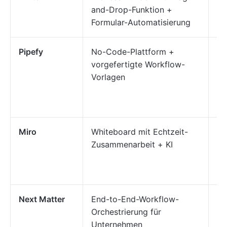
and-Drop-Funktion +
Do
Formular-Automatisierung
au
Pipefy
No-Code-Plattform +
Ve
vorgefertigte Workflow-
de
Vorlagen
Pe
un
IT.
Miro
Whiteboard mit Echtzeit-
Br
Zusammenarbeit + KI
Id
mi
Next Matter
End-to-End-Workflow-
Au
Orchestrierung für
fu
Unternehmen
Ab