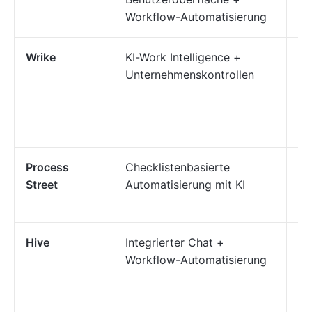
Workflow-Automatisierung
Be
Wrike
KI-Work Intelligence +
Ve
Unternehmenskontrollen
Pr
Ab
mi
Process
Checklistenbasierte
Ve
Street
Automatisierung mit KI
wi
mi
Hive
Integrierter Chat +
Ec
Workflow-Automatisierung
un
ve