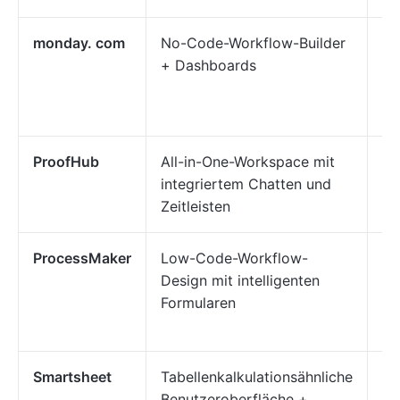
monday. com
No-Code-Workflow-Builder
Te
+ Dashboards
Wo
Pr
ProofHub
All-in-One-Workspace mit
Ze
integriertem Chatten und
Te
Zeitleisten
mi
ProcessMaker
Low-Code-Workflow-
Au
Design mit intelligenten
Wo
Formularen
mi
gr
Smartsheet
Tabellenkalkulationsähnliche
Sk
Benutzeroberfläche +
Da