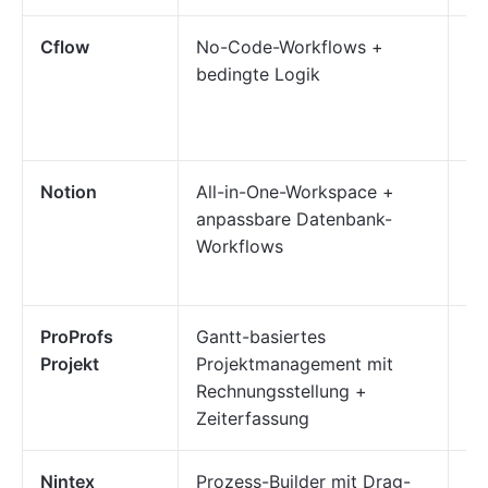
Cflow
No-Code-Workflows +
Au
bedingte Logik
Ge
Co
Ge
Notion
All-in-One-Workspace +
Au
anpassbare Datenbank-
Au
Workflows
ko
ProProfs
Gantt-basiertes
Wo
Projekt
Projektmanagement mit
Au
Rechnungsstellung +
kl
Zeiterfassung
Nintex
Prozess-Builder mit Drag-
Wo