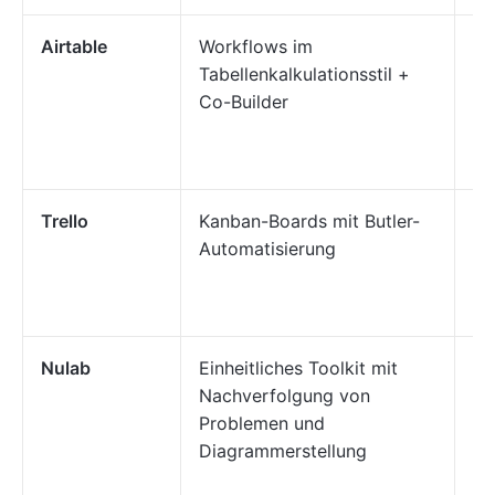
Airtable
Workflows im
Or
Tabellenkalkulationsstil +
Pr
Co-Builder
in
ta
Ob
Trello
Kanban-Boards mit Butler-
Vi
Automatisierung
Au
Ei
Te
Nulab
Einheitliches Toolkit mit
Ze
Nachverfolgung von
Na
Problemen und
Pr
Diagrammerstellung
Vi
Te