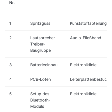
Nr.
1
Spritzguss
Kunststoffabteilung.
2
Lautsprecher-
Audio-Fließband
Treiber-
Baugruppe
3
Batterieeinbau
Elektroniklinie
4
PCB-Löten
Leiterplattenbestücku
5
Setup des
Elektroniklinie
Bluetooth-
Moduls