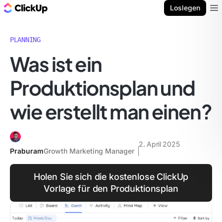
ClickUp Blog
Loslegen
Ope
PLANNING
Was ist ein
Produktionsplan und
wie erstellt man einen?
2. April 2025
Praburam
Growth Marketing Manager
Holen Sie sich die kostenlose ClickUp
Vorlage für den Produktionsplan