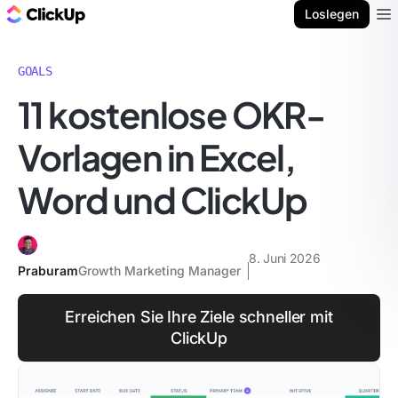
ClickUp Blog
Loslegen
Ope
GOALS
11 kostenlose OKR-
Vorlagen in Excel,
Word und ClickUp
8. Juni 2026
Praburam
Growth Marketing Manager
Erreichen Sie Ihre Ziele schneller mit
ClickUp