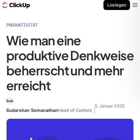
ClickUp Blog
Loslegen
Ope
PRODUKTIVITÄT
Wie man eine
produktive Denkweise
beherrscht und mehr
erreicht
5. Januar 2025
Sudarshan Somanathan
Head of Content