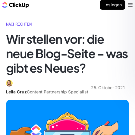
ClickUp Blog
Loslegen
Ope
NACHRICHTEN
Wir stellen vor: die
neue Blog-Seite – was
gibt es Neues?
25. Oktober 2021
Leila Cruz
Content Partnership Specialist