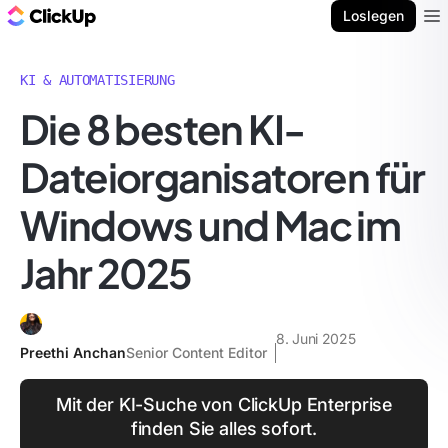
ClickUp Blog
Loslegen
Ope
KI & AUTOMATISIERUNG
Die 8 besten KI-
Dateiorganisatoren für
Windows und Mac im
Jahr 2025
8. Juni 2025
Preethi Anchan
Senior Content Editor
Mit der KI-Suche von ClickUp Enterprise
finden Sie alles sofort.