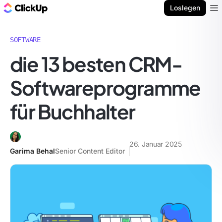
ClickUp Blog
Loslegen
Ope
SOFTWARE
die 13 besten CRM-
Softwareprogramme
für Buchhalter
26. Januar 2025
Garima Behal
Senior Content Editor