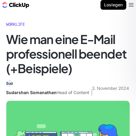
ClickUp Blog
Loslegen
Ope
WORKLIFE
Wie man eine E-Mail
professionell beendet
(+Beispiele)
3. November 2024
Sudarshan Somanathan
Head of Content