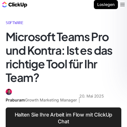
ClickUp Blog
Loslegen
Ope
SOFTWARE
Microsoft Teams Pro
und Kontra: Ist es das
richtige Tool für Ihr
Team?
20. Mai 2025
Praburam
Growth Marketing Manager
Halten Sie Ihre Arbeit im Flow mit ClickUp
Chat