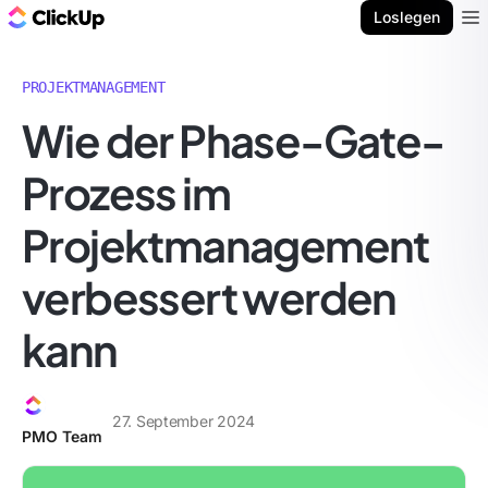
ClickUp Blog
Loslegen
Ope
PROJEKTMANAGEMENT
Wie der Phase-Gate-
Prozess im
Projektmanagement
verbessert werden
kann
27. September 2024
PMO Team