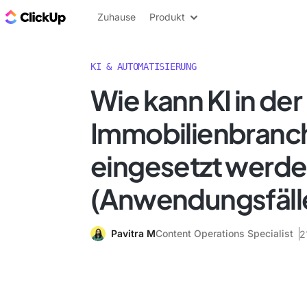
ClickUp Blog
Zuhause
Produkt
KI & AUTOMATISIERUNG
Wie kann KI in der
Immobilienbranc
eingesetzt werd
(Anwendungsfälle
Pavitra M
Content Operations Specialist
2