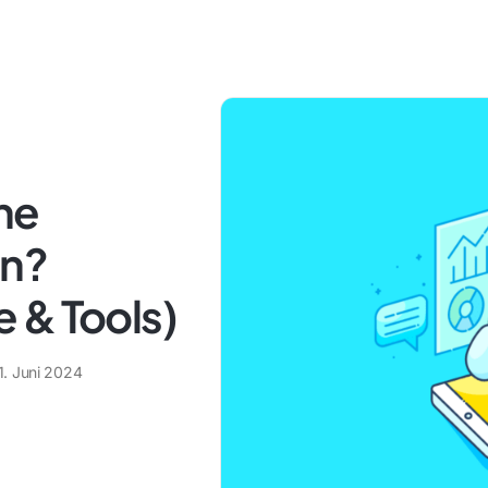
he
en?
 & Tools)
1. Juni 2024