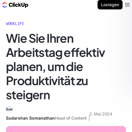
ClickUp Blog
Loslegen
Ope
WORKLIFE
Wie Sie Ihren
Arbeitstag effektiv
planen, um die
Produktivität zu
steigern
2. Mai 2024
Sudarshan Somanathan
Head of Content