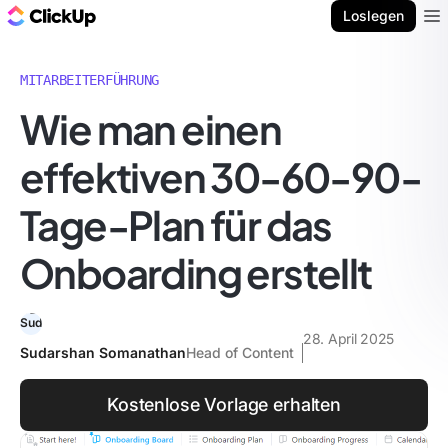
ClickUp Blog
Loslegen
Ope
MITARBEITERFÜHRUNG
Wie man einen
effektiven 30-60-90-
Tage-Plan für das
Onboarding erstellt
28. April 2025
Sudarshan Somanathan
Head of Content
Kostenlose Vorlage erhalten