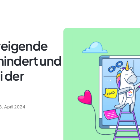
weigende
indert und
i der
3. April 2024