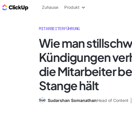
ClickUp Blog
Zuhause
Produkt
MITARBEITERFÜHRUNG
Wie man stillsch
Kündigungen verh
die Mitarbeiter be
Stange hält
Sudarshan Somanathan
Head of Content