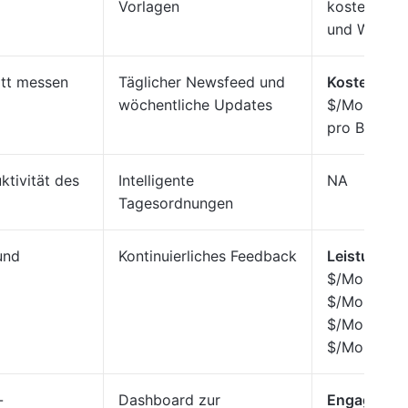
Vorlagen
kostenpflich
und Worksp
itt messen
Täglicher Newsfeed und
Kostenlose
wöchentliche Updates
$/Monat (Pa
pro Benutz
ktivität des
Intelligente
NA
Tagesordnungen
und
Kontinuierliches Feedback
Leistungsm
$/Monat pr
$/Monat pr
$/Monat pr
$/Monat pr
-
Dashboard zur
Engage
: 4