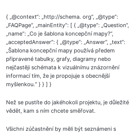
{ „@context“: „http://schema. org“, „@type“:
„FAQPage“, „mainEntity“: [ { „@type“: „Question“,
„name“: „Co je šablona koncepční mapy?“,
„acceptedAnswer“: { „@type“: „Answer“, „text“:
„Šablona koncepční mapy používá předem
připravené tabulky, grafy, diagramy nebo
nejčastěji schémata k vizuálnímu znázornění
informací tím, že je propojuje s obecnější
myšlenkou.“ } } ] }
Než se pustíte do jakéhokoli projektu, je důležité
vědět, kam s ním chcete směřovat.
Všichni zúčastnění by měli být seznámeni s