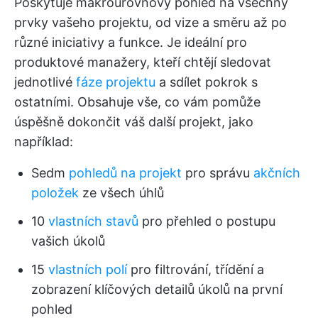
Poskytuje makroúrovňový pohled na všechny
prvky vašeho projektu, od vize a směru až po
různé iniciativy a funkce. Je ideální pro
produktové manažery, kteří chtějí sledovat
jednotlivé
fáze projektu
a sdílet pokrok s
ostatními. Obsahuje vše, co vám pomůže
úspěšně dokončit váš další projekt, jako
například:
Sedm
pohledů na projekt
pro správu
akčních
položek
ze všech úhlů
10
vlastních stavů
pro přehled o postupu
vašich úkolů
15
vlastních polí
pro filtrování, třídění a
zobrazení klíčových detailů úkolů na první
pohled