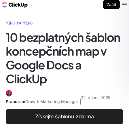
ClickUp blog
Začít
Ope
MIND MAPPING
10 bezplatných šablon
koncepčních map v
Google Docs a
ClickUp
22. dubna 2025
Praburam
Growth Marketing Manager
Získejte šablonu zdarma