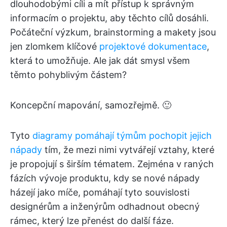
dlouhodobými cíli a mít přístup k správným
informacím o projektu, aby těchto cílů dosáhli.
Počáteční výzkum, brainstorming a makety jsou
jen zlomkem klíčové
projektové dokumentace
,
která to umožňuje. Ale jak dát smysl všem
těmto pohyblivým částem?
Koncepční mapování, samozřejmě. 🙂
Tyto
diagramy pomáhají týmům pochopit jejich
nápady
tím, že mezi nimi vytvářejí vztahy, které
je propojují s širším tématem. Zejména v raných
fázích vývoje produktu, kdy se nové nápady
házejí jako míče, pomáhají tyto souvislosti
designérům a inženýrům odhadnout obecný
rámec, který lze přenést do další fáze.