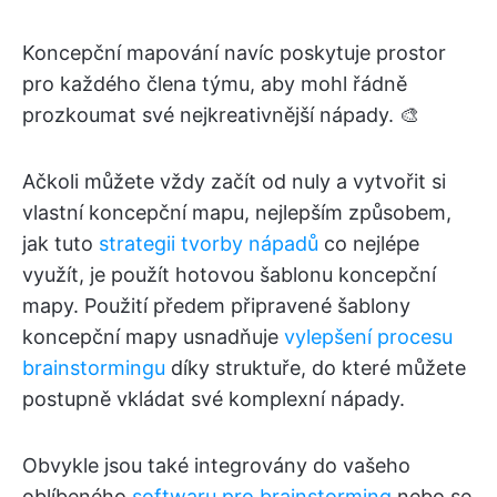
Koncepční mapování navíc poskytuje prostor
pro každého člena týmu, aby mohl řádně
prozkoumat své nejkreativnější nápady. 🎨
Ačkoli můžete vždy začít od nuly a vytvořit si
vlastní koncepční mapu, nejlepším způsobem,
jak tuto
strategii tvorby nápadů
co nejlépe
využít, je použít hotovou šablonu koncepční
mapy. Použití předem připravené šablony
koncepční mapy usnadňuje
vylepšení procesu
brainstormingu
díky struktuře, do které můžete
postupně vkládat své komplexní nápady.
Obvykle jsou také integrovány do vašeho
oblíbeného
softwaru pro brainstorming
nebo se