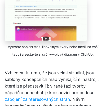
Vytvořte spojení mezi libovolnými tvary nebo médii na vaší
tabuli a sestavte si svůj vývojový diagram v ClickUp.
Vzhledem k tomu, že jsou velmi vizuální, jsou
šablony koncepčních map vynikajícími nástroji,
které lze představit již v rané fázi tvorby
nápadů a ponechat je k dispozici pro budoucí
zapojení zainteresovaných stran
. Návrh
koncepční mapy vyžaduje přístup podobný