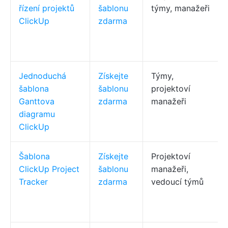
řízení projektů
šablonu
týmy, manažeři
ClickUp
zdarma
Jednoduchá
Získejte
Týmy,
šablona
šablonu
projektoví
Ganttova
zdarma
manažeři
diagramu
ClickUp
Šablona
Získejte
Projektoví
ClickUp Project
šablonu
manažeři,
Tracker
zdarma
vedoucí týmů