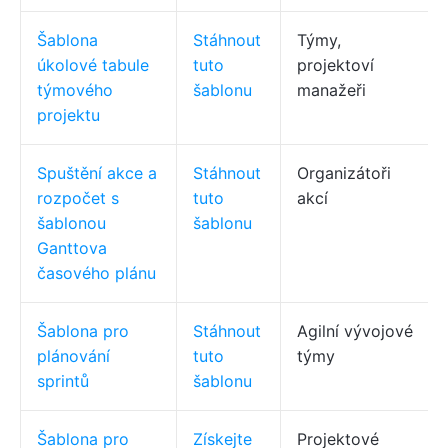
Šablona
Stáhnout
Týmy,
úkolové tabule
tuto
projektoví
týmového
šablonu
manažeři
projektu
Spuštění akce a
Stáhnout
Organizátoři
rozpočet s
tuto
akcí
šablonou
šablonu
Ganttova
časového plánu
Šablona pro
Stáhnout
Agilní vývojové
plánování
tuto
týmy
sprintů
šablonu
Šablona pro
Získejte
Projektové