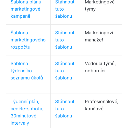
Šablona plánu
Stáhnout
Marketingové
marketingové
tuto
týmy
kampaně
šablonu
Šablona
Stáhnout
Marketingoví
marketingového
tuto
manažeři
rozpočtu
šablonu
Šablona
Stáhnout
Vedoucí týmů,
týdenního
tuto
odborníci
seznamu úkolů
šablonu
Týdenní plán,
Stáhnout
Profesionálové,
neděle–sobota,
tuto
koučové
30minutové
šablonu
intervaly