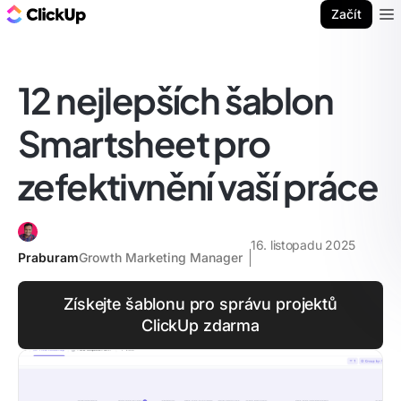
ClickUp blog
Začít
Ope
12 nejlepších šablon
Smartsheet pro
zefektivnění vaší práce
16. listopadu 2025
Praburam
Growth Marketing Manager
Získejte šablonu pro správu projektů
ClickUp zdarma