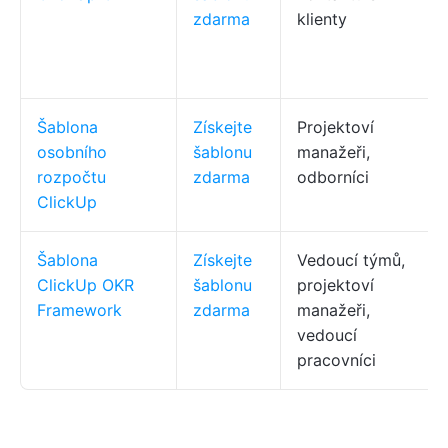
zdarma
klienty
Šablona
Získejte
Projektoví
osobního
šablonu
manažeři,
rozpočtu
zdarma
odborníci
ClickUp
Šablona
Získejte
Vedoucí týmů,
ClickUp OKR
šablonu
projektoví
Framework
zdarma
manažeři,
vedoucí
pracovníci