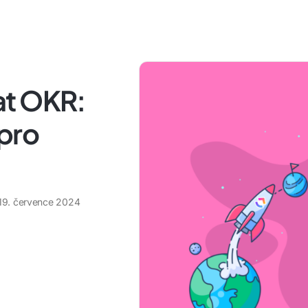
at OKR:
 pro
19. července 2024