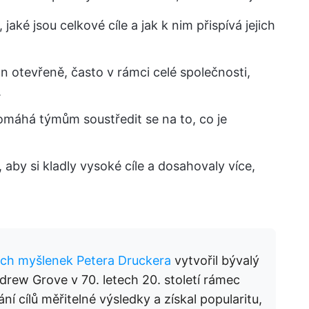
 jaké jsou celkové cíle a jak k nim přispívá jejich
n otevřeně, často v rámci celé společnosti,
.
omáhá týmům soustředit se na to, co je
aby si kladly vysoké cíle a dosahovaly více,
ch myšlenek Petera Druckera
vytvořil bývalý
ndrew Grove v 70. letech 20. století rámec
í cílů měřitelné výsledky a získal popularitu,