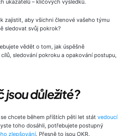
h ukazatelů – klíčových výsledků.
 zajistit, aby všichni členové vašeho týmu
ně sledovat svůj pokrok?
ebujete vědět o tom, jak úspěšně
cílů, sledování pokroku a opakování postupu,
 jsou důležité?
e chcete během příštích pěti let stát
vedoucí
ste toho dosáhli, potřebujete postupný
ho zlepšování
. Přesně to jsou OKR.