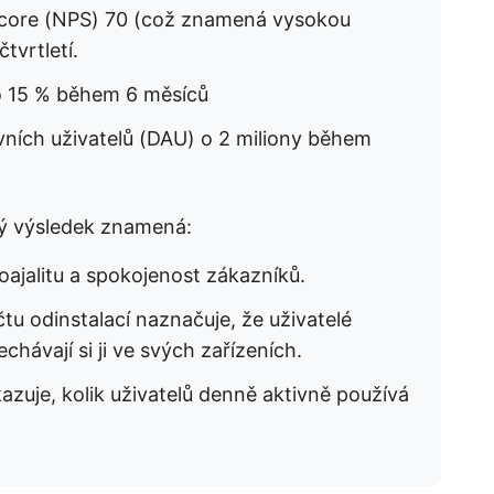
core (NPS) 70 (což znamená vysokou
tvrtletí.
 o 15 % během 6 měsíců
vních uživatelů (DAU) o 2 miliony během
vý výsledek znamená:
loajalitu a spokojenost zákazníků.
tu odinstalací naznačuje, že uživatelé
chávají si ji ve svých zařízeních.
azuje, kolik uživatelů denně aktivně používá