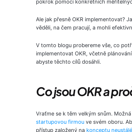
pokrok pomocí konkrétních měřitelnýc
Ale jak přesně OKR implementovat? Jak
věděli, na čem pracují, a mohli efektiv
V tomto blogu probereme vše, co potř
implementovat OKR, včetně plánování 
abyste těchto cílů dosáhli.
Co jsou OKR a proč
Vraťme se k těm velkým snům. Možná s
startupovou firmou
ve svém oboru. Aby
přístup založený na
konceptu neustálé