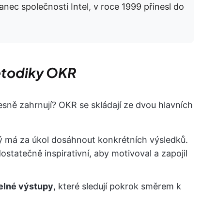
nec společnosti Intel, v roce 1999 přinesl do
etodiky OKR
sně zahrnují? OKR se skládají ze dvou hlavních
rý má za úkol dosáhnout konkrétních výsledků.
statečně inspirativní, aby motivoval a zapojil
elné výstupy
, které sledují pokrok směrem k