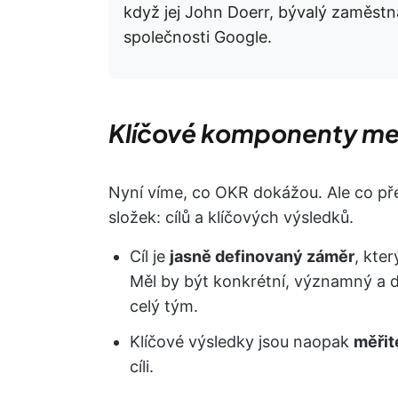
když jej John Doerr, bývalý zaměstna
společnosti Google.
Klíčové komponenty m
Nyní víme, co OKR dokážou. Ale co pře
složek: cílů a klíčových výsledků.
Cíl je
jasně definovaný záměr
, kte
Měl by být konkrétní, významný a do
celý tým.
Klíčové výsledky jsou naopak
měřit
cíli.