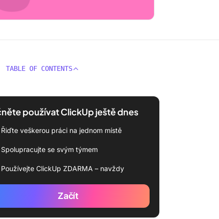
TABLE OF CONTENTS
něte používat ClickUp ještě dnes
Řiďte veškerou práci na jednom místě
Spolupracujte se svým týmem
Používejte ClickUp ZDARMA – navždy
Začít