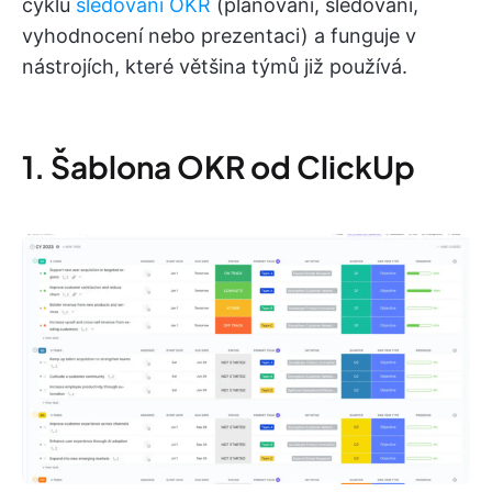
cyklu
sledování OKR
(plánování, sledování,
vyhodnocení nebo prezentaci) a funguje v
nástrojích, které většina týmů již používá.
1. Šablona OKR od ClickUp