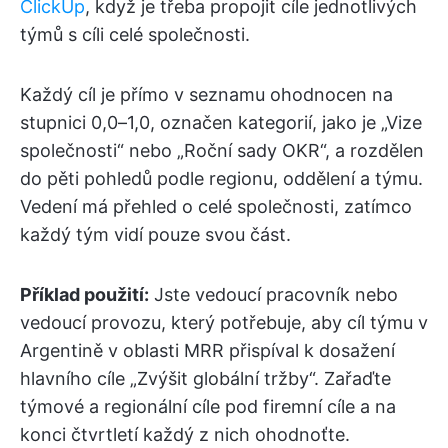
ClickUp
, když je třeba propojit cíle jednotlivých
týmů s cíli celé společnosti.
Každý cíl je přímo v seznamu ohodnocen na
stupnici 0,0–1,0, označen kategorií, jako je „Vize
společnosti“ nebo „Roční sady OKR“, a rozdělen
do pěti pohledů podle regionu, oddělení a týmu.
Vedení má přehled o celé společnosti, zatímco
každý tým vidí pouze svou část.
Příklad použití:
Jste vedoucí pracovník nebo
vedoucí provozu, který potřebuje, aby cíl týmu v
Argentině v oblasti MRR přispíval k dosažení
hlavního cíle „Zvýšit globální tržby“. Zařaďte
týmové a regionální cíle pod firemní cíle a na
konci čtvrtletí každý z nich ohodnoťte.