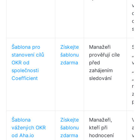
výs
cel
cel
spo
Šablona pro
Získejte
Manažeři
Sl
stanovení cílů
šablonu
prověřují cíle
„D
OKR od
zdarma
před
viz
společnosti
zahájením
„Po
Coefficient
sledování
„Př
roz
za
plá
Šablona
Získejte
Manažeři,
Vla
vážených OKR
šablonu
kteří při
aut
od Aha.io
zdarma
hodnocení
vyp