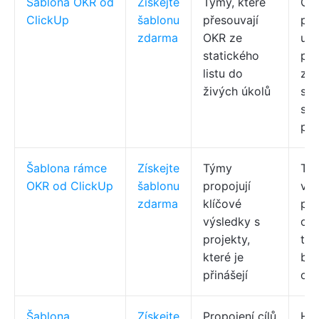
Šablona OKR od
Získejte
Týmy, které
Cíl
ClickUp
šablonu
přesouvají
pod
zdarma
OKR ze
uka
statického
po
listu do
zal
živých úkolů
sta
se
pod
Šablona rámce
Získejte
Týmy
Tří
OKR od ClickUp
šablonu
propojují
vno
zdarma
klíčové
pro
výsledky s
oz
projekty,
typ
které je
ba
přinášejí
ozn
Šablona
Získejte
Propojení cílů
Hod