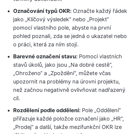
Označování typů OKR:
Označte každý řádek
jako „Klíčový výsledek“ nebo „Projekt“
pomocí vlastního pole, abyste na první
pohled poznali, zda se jedná o ukazatel nebo
o práci, která za ním stojí.
Barevné označení stavu:
Pomocí vlastních
stavů úkolů, jako jsou „Na dobré cestě“,
„Ohroženo“ a „Zpoždění“, můžete včas
upozornit na problémy na úrovni projektu,
než začnou negativně ovlivňovat nadřazený
cíl.
Rozdělení podle oddělení:
Pole „Oddělení“
přiřazuje každé položce označení jako „HR“,
„Prodej“ a další, takže mezifunkční OKR lze