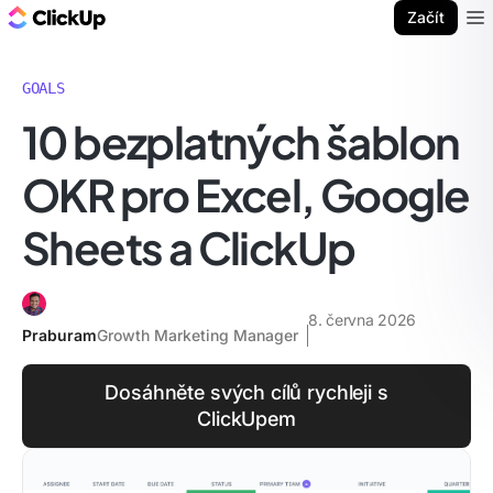
ClickUp blog
Začít
Ope
GOALS
10 bezplatných šablon
OKR pro Excel, Google
Sheets a ClickUp
8. června 2026
Praburam
Growth Marketing Manager
Dosáhněte svých cílů rychleji s
ClickUpem