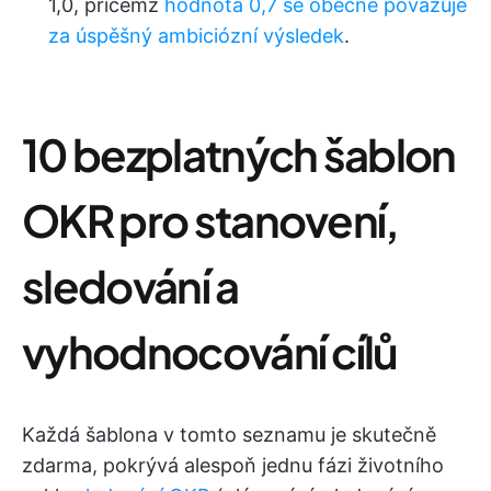
1,0, přičemž
hodnota 0,7 se obecně považuje
za úspěšný ambiciózní výsledek
.
10 bezplatných šablon
OKR pro stanovení,
sledování a
vyhodnocování cílů
Každá šablona v tomto seznamu je skutečně
zdarma, pokrývá alespoň jednu fázi životního