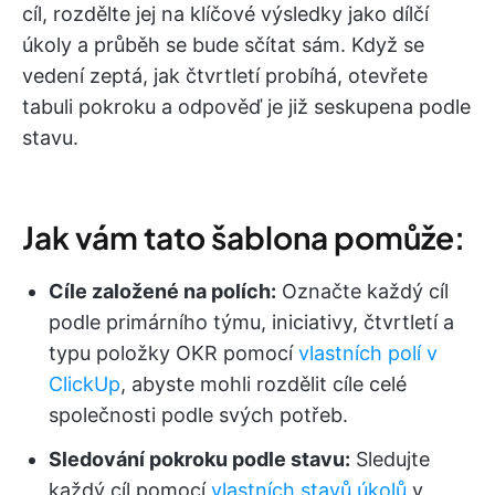
cíl, rozdělte jej na klíčové výsledky jako dílčí
úkoly a průběh se bude sčítat sám. Když se
vedení zeptá, jak čtvrtletí probíhá, otevřete
tabuli pokroku a odpověď je již seskupena podle
stavu.
Jak vám tato šablona pomůže:
Cíle založené na polích:
Označte každý cíl
podle primárního týmu, iniciativy, čtvrtletí a
typu položky OKR pomocí
vlastních polí v
ClickUp
, abyste mohli rozdělit cíle celé
společnosti podle svých potřeb.
Sledování pokroku podle stavu:
Sledujte
každý cíl pomocí
vlastních stavů úkolů
v