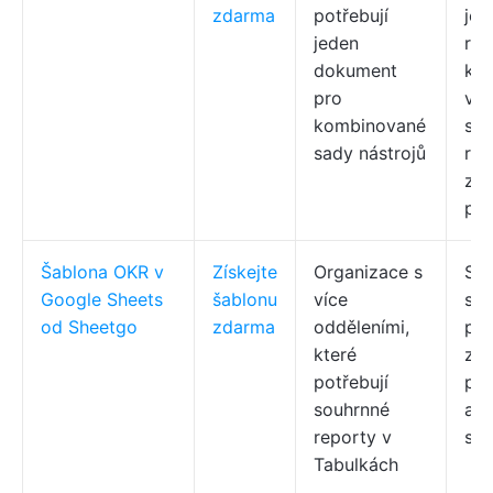
zdarma
potřebují
je
jeden
roz
dokument
klí
pro
výs
kombinované
slo
sady nástrojů
ruč
za
po
Šablona OKR v
Získejte
Organizace s
Slo
Google Sheets
šablonu
více
sou
od Sheetgo
zdarma
odděleními,
pom
které
zad
potřebují
pom
souhrnné
akt
reporty v
spu
Tabulkách