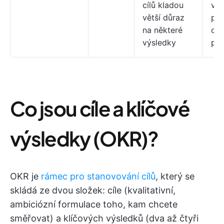
cílů kladou
váž
větší důraz
po
na některé
od
výsledky
pra
Co jsou cíle a klíčové
výsledky (OKR)?
OKR je
rámec pro stanovování cílů
, který se
skládá ze dvou složek: cíle (kvalitativní,
ambiciózní formulace toho, kam chcete
směřovat) a klíčových výsledků (dva až čtyři