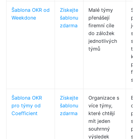
Šablona OKR od
Získejte
Malé týmy
Str
Weekdone
šablonu
přenášejí
pod
zdarma
firemní cíle
jed
do záložek
spo
jednotlivých
slo
týmů
týd
kon
pok
for
so
Šablona OKR
Získejte
Organizace s
Blo
pro týmy od
šablonu
více týmy,
oz
Coefficient
zdarma
které chtějí
pod
mít jeden
sro
souhrnný
plá
výsledek
sku