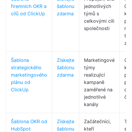
firemních OKR a
šablonu
jednotlivých
0,0
cílů od ClickUp
zdarma
týmů s
kat
celkovými cíli
pět
společnosti
reg
tý
zob
Šablona
Získejte
Marketingové
Oz
strategického
šablonu
týmy
kan
marketingového
zdarma
realizující
pos
plánu od
kampaně
pok
ClickUp
zaměřené na
cíl
jednotlivé
čtv
kanály
Šablona OKR od
Získejte
Začátečníci,
Tři
HubSpot
šablonu
kteří
sou