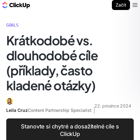
ClickUp blog
Začít
Ope
GOALS
Krátkodobé vs.
dlouhodobé cíle
(příklady, často
kladené otázky)
22. prosince 2024
Leila Cruz
Content Partnership Specialist
Stanovte si chytré a dosažitelné cíle s
ClickUp