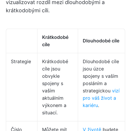
vizualizovat rozdíl mezi dlouhodobými a
krátkodobými cíli.
Krátkodobé
Dlouhodobé cíle
cíle
Strategie
Krátkodobé
Dlouhodobé cíle
cíle jsou
jsou úzce
obvykle
spojeny s vaším
spojeny s
posláním a
vaším
strategickou
vizí
aktuálním
pro váš život a
výkonem a
kariéru
.
situací.
Číslo
Můžete mít
V životě
budete