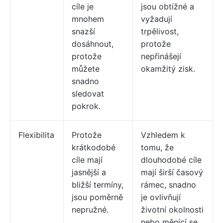
cíle je
jsou obtížné a
mnohem
vyžadují
snazší
trpělivost,
dosáhnout,
protože
protože
nepřinášejí
můžete
okamžitý zisk.
snadno
sledovat
pokrok.
Flexibilita
Protože
Vzhledem k
krátkodobé
tomu, že
cíle mají
dlouhodobé cíle
jasnější a
mají širší časový
bližší termíny,
rámec, snadno
jsou poměrně
je ovlivňují
nepružné.
životní okolnosti
nebo měnící se