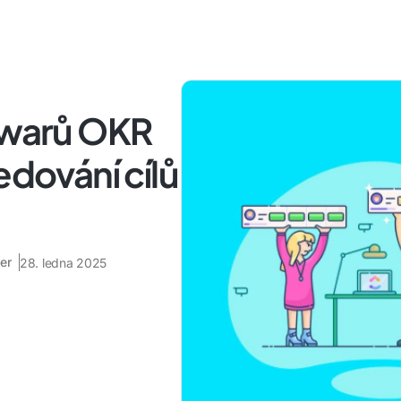
ftwarů OKR
edování cílů
er
28. ledna 2025