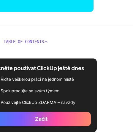
TABLE OF CONTENTS
něte používat ClickUp ještě dnes
Řiďte veškerou práci na jednom místě
Spolupracujte se svým týmem
Používejte ClickUp ZDARMA – navždy
Začít