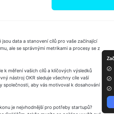
 jsou data a stanovení cílů pro vaše začínající
mu, ale se správnými metrikami a procesy se z
Zač
ale k měření vašich cílů a klíčových výsledků
vný nástroj OKR sleduje všechny cíle vaší
ky společnosti, aby vás motivoval k dosahování
ýkonu je nejvhodnější pro potřeby startupů?