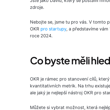
Jste jako David, který se postavil mno
zdroje.
Nebojte se, jsme tu pro vás. V tomto
OKR
pro startupy
, a představíme vám 
roce 2024.
Co byste měli hle
OKR je rámec pro stanovení cílů, který
kvantitativních metrik. Na trhu exist
ale jaký je nejlepší nástroj OKR pro st
Můžete si vybrat možnost, která nejlé