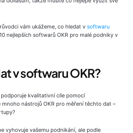
ha Goliášům, takže musíte co nejlépe využít své
 průvodci vám ukážeme, co hledat v
softwaru
10 nejlepších softwarů OKR pro malé podniky v
dat v softwaru OKR?
 podporuje kvalitativní cíle pomocí
uje mnoho nástrojů OKR pro měření těchto dat –
artupy?
pe vyhovuje vašemu podnikání, ale podle