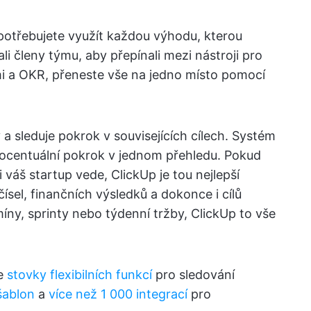
 potřebujete využít každou výhodu, kterou
li členy týmu, aby přepínali mezi nástroji pro
i a OKR, přeneste vše na jedno místo pomocí
 a sleduje pokrok v souvisejících cílech. Systém
procentuální pokrok v jednom přehledu. Pokud
i váš startup vede, ClickUp je tou nejlepší
ísel, finančních výsledků a dokonce i cílů
rmíny, sprinty nebo týdenní tržby, ClickUp to vše
je
stovky flexibilních funkcí
pro sledování
šablon
a
více než 1 000 integrací
pro