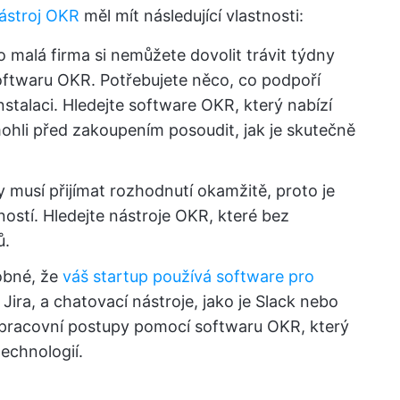
ástroj OKR
měl mít následující vlastnosti:
o malá firma si nemůžete dovolit trávit týdny
oftwaru OKR. Potřebujete něco, co podpoří
talaci. Hledejte software OKR, který nabízí
ohli před zakoupením posoudit, jak je skutečně
y musí přijímat rozhodnutí okamžitě, proto je
ostí. Hledejte nástroje OKR, které bez
ů.
bné, že
váš startup používá software pro
 Jira, a chatovací nástroje, jako je Slack nebo
 pracovní postupy pomocí softwaru OKR, který
technologií.