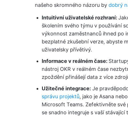
našeho skromného názoru by
dobrý n
Intuitivní uživatelské rozhraní:
Jak
školením svého týmu v používání s
výkonnost zaměstnanců ihned po ins
bezplatné zkušební verze, abyste m
uživatelsky přívětivý.
Informace v reálném čase:
Startup
nástroj OKR v reálném čase nezbytn
zpoždění přinášejí data z více zdroj
Užitečné integrace:
Je pravděpodo
správu projektů
, jako je Asana nebo
Microsoft Teams. Zefektivněte své
se snadno integruje s vaší stávající 