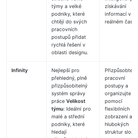
týmy a velké
získávání
podniky, které
informací v
chtějí do svých
reálném čase.
pracovních
postupů přidat
rychlá řešení v
oblasti designu.
Infinity
Nejlepší pro
Přizpůsobte
přehledný, plně
pracovní
přizpůsobitelný
postupy a
systém správy
organizujte d
práce
Velikost
pomocí
týmu
: Ideální pro
flexibilních
malé a střední
zobrazení a
podniky, které
hlubokých
hledají
struktur slože