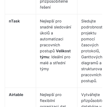
přizpůsobitelné
řešení
nTask
Nejlepší pro
Sledujte
snadné sledování
podrobnosti
úkolů a
projektu
automatizaci
pomocí
pracovních
časových
postupů
Velikost
protokolů,
týmu
: Ideální pro
Ganttových
malé a střední
diagramů a
týmy
strukturovaný
pracovních
postupů.
Airtable
Nejlepší pro
Vytvářejte
flexibilní
přizpůsobitel
organizaci dat
databáze v