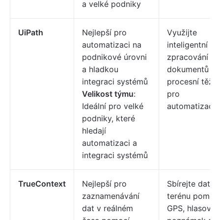
a velké podniky
UiPath
Nejlepší pro
Využijte
automatizaci na
inteligentní
podnikové úrovni
zpracování
a hladkou
dokumentů a
integraci systémů
procesní těžb
Velikost týmu
:
pro
Ideální pro velké
automatizaci.
podniky, které
hledají
automatizaci a
integraci systémů
TrueContext
Nejlepší pro
Sbírejte data 
zaznamenávání
terénu pomoc
dat v reálném
GPS, hlasový