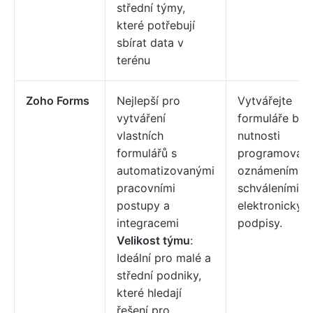
střední týmy,
které potřebují
sbírat data v
terénu
Zoho Forms
Nejlepší pro
Vytvářejte
vytváření
formuláře bez
vlastních
nutnosti
formulářů s
programování
automatizovanými
oznámeními,
pracovními
schváleními a
postupy a
elektronickým
integracemi
podpisy.
Velikost týmu
:
Ideální pro malé a
střední podniky,
které hledají
řešení pro