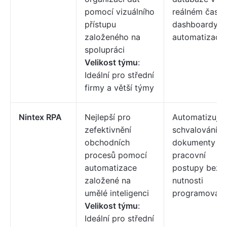
pomocí vizuálního
reálném čase 
přístupu
dashboardy a
založeného na
automatizací.
spolupráci
Velikost týmu
:
Ideální pro střední
firmy a větší týmy
Nintex RPA
Nejlepší pro
Automatizujte
zefektivnění
schvalování,
obchodních
dokumenty a
procesů pomocí
pracovní
automatizace
postupy bez
založené na
nutnosti
umělé inteligenci
programování
Velikost týmu
:
Ideální pro střední