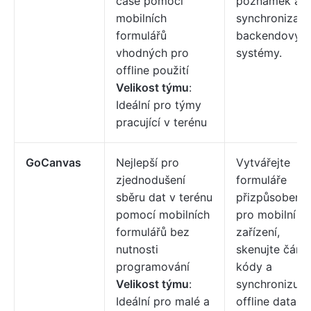
čase pomocí
poznámek a
mobilních
synchronizace
formulářů
backendovým
vhodných pro
systémy.
offline použití
Velikost týmu
:
Ideální pro týmy
pracující v terénu
GoCanvas
Nejlepší pro
Vytvářejte
zjednodušení
formuláře
sběru dat v terénu
přizpůsobené
pomocí mobilních
pro mobilní
formulářů bez
zařízení,
nutnosti
skenujte čáro
programování
kódy a
Velikost týmu
:
synchronizujt
Ideální pro malé a
offline data.