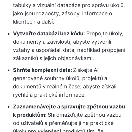
tabulky a vizuální databáze pro správu úkolů,
jako jsou rozpočty, zásoby, informace o
klientech a další.
Vytvořte databázi bez kódu:
Propojte úkoly,
dokumenty a závislosti, abyste vytvořili
vztahy a uspořádali data, například propojení
zákazníků s jejich objednávkami.
Shrňte komplexní data:
Získejte AI
generované souhrny úkolů, projektů a
dokumentů v reálném čase, abyste získali
rychlé a praktické informace.
Zaznamenávejte a spravujte zpětnou vazbu
k produktům:
Shromažďujte zpětnou vazbu
od uživatelů a přeměňujte ji na praktické
úkoly pro vylepšení produktů tím, že