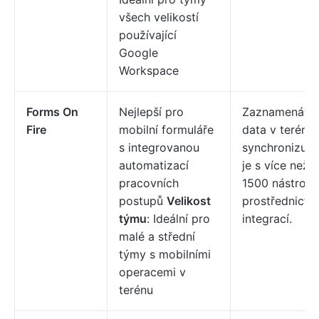
všech velikostí
používající
Google
Workspace
Forms On
Nejlepší pro
Zaznamenávej
Fire
mobilní formuláře
data v terénu 
s integrovanou
synchronizujt
automatizací
je s více než
pracovních
1500 nástroji
postupů
Velikost
prostřednictv
týmu
: Ideální pro
integrací.
malé a střední
týmy s mobilními
operacemi v
terénu