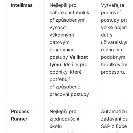
Intellimas
Nejlepší pro
Vytvářejte
nahrazení tabulek
pracovní
přizpůsobenými,
postupy pro
vysoce
velké objemy
výkonnými
dat s
datovými
uživatelským
pracovními
rozhraním
postupy
Velikost
podobným
týmu
: Ideální pro
tabulkovému
podniky, které
procesoru.
potřebují
přizpůsobené
pracovní postupy
Process
Nejlepší pro
Automatizujte
Runner
zjednodušení
zadávání dat
úkolů
SAP z Excelu