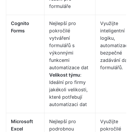
formuláře
Cognito
Nejlepší pro
Využijte
Forms
pokročilé
inteligentní
vytváření
logiku,
formulářů s
automatizaci 
výkonnými
bezpečné
funkcemi
zadávání dat 
automatizace dat
formulářů.
Velikost týmu
:
Ideální pro firmy
jakékoli velikosti,
které potřebují
automatizaci dat
Microsoft
Nejlepší pro
Využijte
Excel
podrobnou
pokročilé