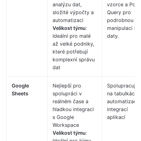
analýzu dat,
vzorce a Pow
složité výpočty a
Query pro
automatizaci
podrobnou
Velikost týmu
:
manipulaci s
Ideální pro malé
daty.
až velké podniky,
které potřebují
komplexní správu
dat
Google
Nejlepší pro
Spolupracujte
Sheets
spolupráci v
na tabulkách 
reálném čase a
automatizací 
hladkou integraci
integrací
s Google
aplikací
Workspace
Velikost týmu
:
Ideální pro týmy