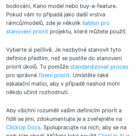
bodování, Kano model nebo buy-a-feature.
Pokud vám to připadá jako další vrstva
rámců/modelů, zde je několik
šablon pro
stanovení priorit
projektu, které můžete použít.
Vyberte si pečlivě. Je nezbytné stanovit tyto
definice předtím, než se pustíte do stanovení
priorit úkolů. To pomůže
standardizovat proces
pro správné
řízení priorit
. Umístěte také
eskalační matici, aby v případě neshod mohl
někdo učinit rozhodnutí.
Aby všichni rozuměli vašim definicím priorit a
řídili se jimi, zdokumentujte je a zveřejněte na
ClickUp Docs
. Spolupracujte na nich, aby se na
nich tým shodl. Můžete také použít
ClickUp AI
v