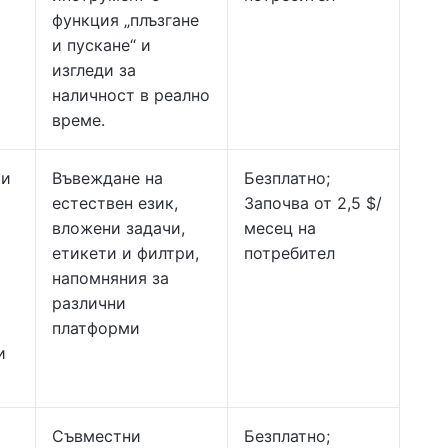
функция „плъзгане
и пускане“ и
изгледи за
наличност в реално
време.
 и
Въвеждане на
Безплатно;
естествен език,
Започва от 2,5 $/
вложени задачи,
месец на
етикети и филтри,
потребител
напомняния за
различни
платформи
и
Съвместни
Безплатно;