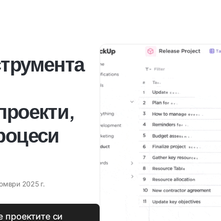
струмента
проекти,
процеси
омври 2025 г.
е проектите си