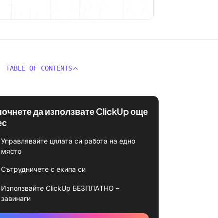
TABLE OF CONTENTS
почнете да използвате ClickUp още
ес
Управлявайте цялата си работа на едно
място
Сътрудничете с екипа си
Използвайте ClickUp БЕЗПЛАТНО –
завинаги