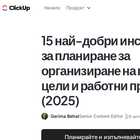
ClickUp блог
Начало
Продукт
15 най-добри ин
за планиране за
организиране на 
цели и работни 
(2025)
Garima Behal
Senior Content Editor
26 окт
Планирайте и изпълнявайт