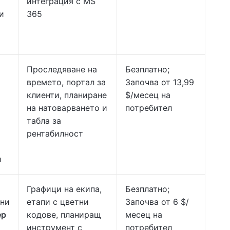
интеграция с MS
и
365
Проследяване на
Безплатно;
времето, портал за
Започва от 13,99
клиенти, планиране
$/месец на
на натоварването и
потребител
табла за
рентабилност
и
Графици на екипа,
Безплатно;
чни
етапи с цветни
Започва от 6 $/
ер
кодове, планиращ
месец на
инструмент с
потребител