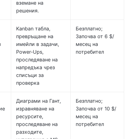
вземане на
решения.
Kanban табла,
Безплатно;
превръщане на
Започва от 6 $/
и
имейли в задачи,
месец на
Power-Ups,
потребител
проследяване на
напредъка чрез
списъци за
проверка
Диаграми на Гант,
Безплатно;
ие
изравняване на
Започва от 10 $/
ресурсите,
месец на
проследяване на
потребител
разходите,