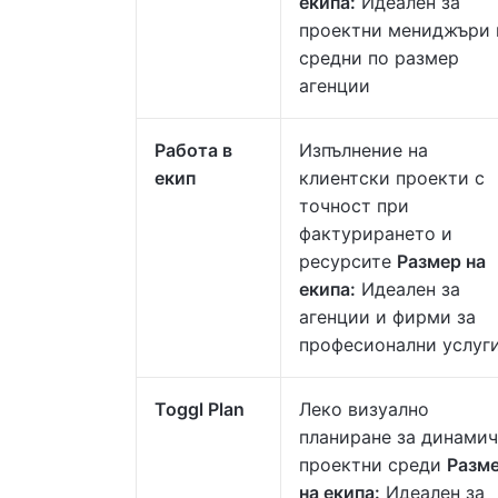
екипа:
Идеален за
проектни мениджъри 
средни по размер
агенции
Работа в
Изпълнение на
екип
клиентски проекти с
точност при
фактурирането и
ресурсите
Размер на
екипа:
Идеален за
агенции и фирми за
професионални услуг
Toggl Plan
Леко визуално
планиране за динами
проектни среди
Разм
на екипа:
Идеален за