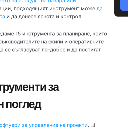
ето на продукт на пазара или
рации, подходящият инструмент може
да
та
и да донесе яснота и контрол.
едаме 15 инструмента за планиране, които
ръководителите на екипи и оперативните
а се съгласуват по-добре и да постигат
трументи за
н поглед
офтуери за управление на проекти
. 📊