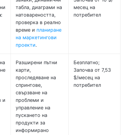
вни
табла, диаграми на
месец на
:
натовареността,
потребител
проверка в реално
и
време и
планиране
на маркетингови
проекти
.
на
Разширени пътни
Безплатно;
ане
карти,
Започва от 7,53
проследяване на
$/месец на
спринтове,
потребител
свързване на
и и
проблеми и
управление на
пускането на
продукти за
информирано