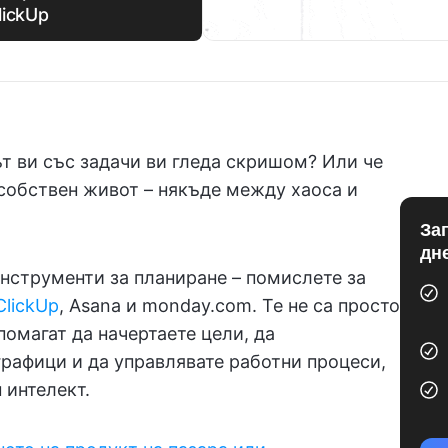
lickUp
ът ви със задачи ви гледа скришом? Или че
 собствен живот – някъде между хаоса и
За
дн
нструменти за планиране – помислете за
ClickUp
, Asana и monday.com. Те не са просто
помагат да начертаете цели, да
графици и да управлявате работни процеси,
 интелект.