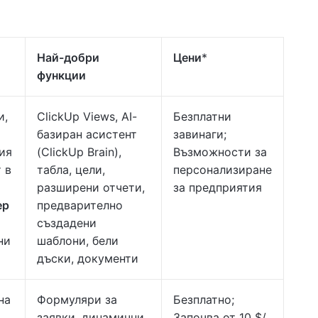
Най-добри
Цени
*
функции
и,
ClickUp Views, AI-
Безплатни
базиран асистент
завинаги;
ия
(ClickUp Brain),
Възможности за
 в
табла, цели,
персонализиране
разширени отчети,
за предприятия
ер
предварително
създадени
ни
шаблони, бели
я
дъски, документи
на
Формуляри за
Безплатно;
заявки, динамични
Започва от 10 $/