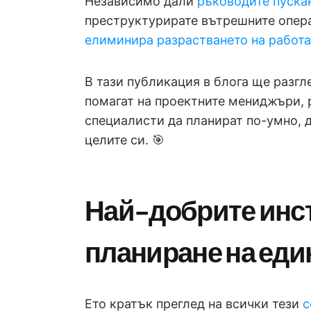
Независимо дали
ръководите пускан
преструктурирате вътрешните опе
елиминира разрастването на работа
В тази публикация в блога ще разгл
помагат на проектните мениджъри, 
специалисти да планират по-умно, д
целите си. 🎯
Най-добрите инс
планиране на еди
Ето кратък преглед на всички тези
с