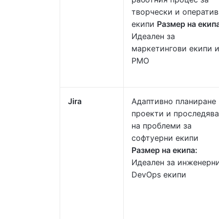
творчески и операти
екипи
Размер на екипа
Идеален за
маркетингови екипи 
PMO
Jira
Адаптивно планиране 
проекти и проследяв
на проблеми за
софтуерни екипи
Размер на екипа:
Идеален за инженерн
DevOps екипи