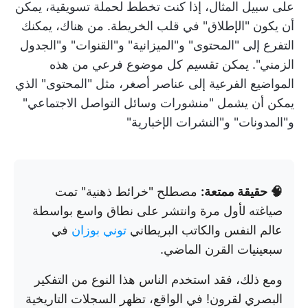
على سبيل المثال، إذا كنت تخطط لحملة تسويقية، يمكن
أن يكون "الإطلاق" في قلب الخريطة. من هناك، يمكنك
التفرع إلى "المحتوى" و"الميزانية" و"القنوات" و"الجدول
الزمني". يمكن تقسيم كل موضوع فرعي من هذه
المواضيع الفرعية إلى عناصر أصغر، مثل "المحتوى" الذي
يمكن أن يشمل "منشورات وسائل التواصل الاجتماعي"
و"المدونات" و"النشرات الإخبارية"
🧠 حقيقة ممتعة:
مصطلح "خرائط ذهنية" تمت
صياغته لأول مرة وانتشر على نطاق واسع بواسطة
عالم النفس والكاتب البريطاني
توني بوزان
في
سبعينيات القرن الماضي.
ومع ذلك، فقد استخدم الناس هذا النوع من التفكير
البصري لقرون! في الواقع، تظهر السجلات التاريخية