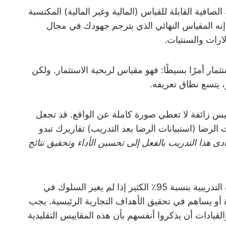
صافية القابلة للقياس (المالية وغير المالية) المكتسبة
. إنه المقياس النهائي الذي يترجم جهودك في مجال
لارات والسنتيات.
مار أمرًا بسيطًا: فهو مقياس لربحية الاستثمار. ولكن
، يتسع نطاق تعريفه.
يس زائفة لا تعطي صورة كاملة عن الواقع. قد تجعل
الرضا (استبيانات الرضا بعد التدريب) تقاريرك تبدو
دى هذا التدريب بالفعل إلى تحسين الأداء وتحقيق نتائج
على سبيل المثال، لا يعني معدل إكمال الدورة التدريبية بنسبة 95٪ الكثير إذا لم يغير السلوك في
 أو يساهم في تحقيق الأهداف التجارية الرئيسية. يجب
يادات أن يذكروا أنفسهم بأن هذه المقاييس التقليدية