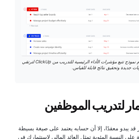
لا تكتفِ بالتخمينات عندما يتعلق الأمر بالتدريب. استخدم نموذج تتبع مؤشرات الأداء الرئيسية للتدريب من ClickUp لترتقي
ات جديدة وتحقيق نتائج قابلة للقياس.
مار لتدريب الموظفين
 قد يبدو معقدًا، إلا أن حسابه يعتمد على صيغة بسيطة
على النسبة المئوية تمثل العائد المالي لاستثمارك في