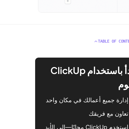
TABLE OF CONT
ابدأ باستخدام ClickUp
وم
إدارة جميع أعمالك في مكان واحد
تعاون مع فريقك
استخدم ClickUp مجانًا—إلى الأبد