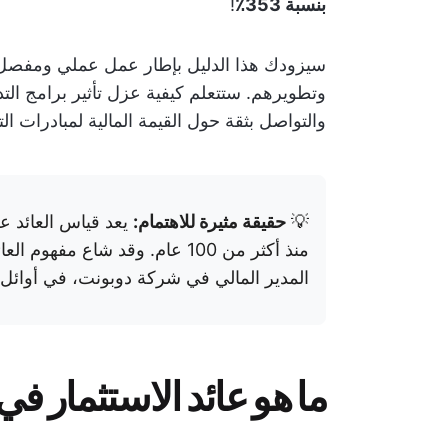
بنسبة 353٪
!
سيزودك هذا الدليل بإطار عمل عملي ومفصل 
وتطويرهم. ستتعلم كيفية عزل تأثير برامج التد
والتواصل بثقة حول القيمة المالية لمبادرات ال
💡
حقيقة مثيرة للاهتمام:
يعد قياس العائد عل
منذ أكثر من 100 عام. وقد شاع مفهوم العائد على الاستثمار لأول مرة على يد
المدير المالي في شركة دوبونت، في أوائل ا
ما هو عائد الاستثمار ف