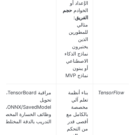
الإعداد أو
الخوادم
حجم
الفريق:
مثالي
للمطورين
الذين
يختبرون
نماذج الذكاء
الاصطناعي
أو يبنون
نماذج MVP
TensorFlow
بناء أنظمة
مراقبة TensorBoard،
تعلم آلي
تحويل
مخصصة
ONNX/SavedModel،
بالكامل مع
وظائف الخسارة المخصصة
أقصى قدر
التدريب بالدقة المختلطة
من التحكم