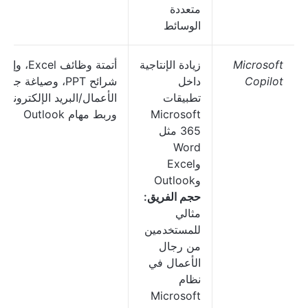
متعددة
الوسائط
Microsoft
زيادة الإنتاجية
أتمتة وظائف Excel، و
Copilot
داخل
شرائح PPT، وصياغة جدو
تطبيقات
الأعمال/البريد الإلكتروني،
Microsoft
وربط مهام Outlook
365 مثل
Word
وExcel
وOutlook
حجم الفريق:
مثالي
للمستخدمين
من رجال
الأعمال في
نظام
Microsoft