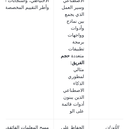
الاصطناعي
الاحتياطي، واستجابات البث
وسير العمل
وأطر التقييم المخصصة
الذي يجمع
بين نماذج
وأدوات
وواجهات
برمجة
تطبيقات
متعددة
حجم
الفريق:
مثالي
لمطوري
الذكاء
الاصطناعي
الذين يبنون
أدوات قائمة
على الو
الأوزان
الحفاظ على
مسح المعلمات الفائقة،