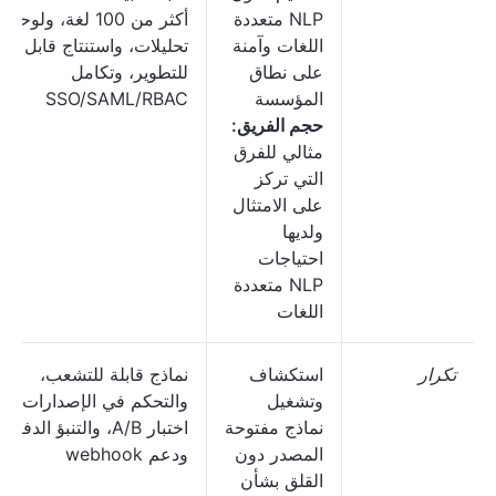
NLP متعددة
أكثر من 100 لغة، ولوحات
اللغات وآمنة
تحليلات، واستنتاج قابل
على نطاق
للتطوير، وتكامل
المؤسسة
SSO/SAML/RBAC
حجم الفريق:
مثالي للفرق
التي تركز
على الامتثال
ولديها
احتياجات
NLP متعددة
اللغات
تكرار
استكشاف
نماذج قابلة للتشعب،
وتشغيل
والتحكم في الإصدارات مع
نماذج مفتوحة
اختبار A/B، والتنبؤ الدفعي
المصدر دون
ودعم webhook
القلق بشأن