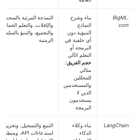
BigML.
بناء وشرح
النمذجة المرئية بالسحب
com
النماذج
والإفلات، والتعلم الجماعي
التنبؤية دون
والتجميع، والتنبؤ بالسلسلة
أي خلفية في
الزمنية
البرمجة أو
التعلم الآلي
حجم الفريق:
مثالي
للمحللين
والمستخدمين
الذين لا
يستخدمون
البرمجة
LangChain
بناء وكلاء
التتبع والتسجيل، وتخزين
الذكاء
استدعاءات API، ومنطق