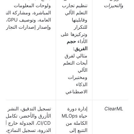
والتحيزات
تنظيم تجارب
ولوحات المعلومات
التعلم الآلي
المباشرة، ومشاركة التجا
وقابليتها
العامة، وتوصيف GPU،
للتكرار
وإصدار إصدارات التجارب
وتركيزها على
الأداء
حجم
الفريق:
مثالي لفرق
أبحاث التعلم
الآلي
ومختبرات
الذكاء
الاصطناعي
ClearML
إدارة دورة
تسجيل التدقيق، النشر
حياة MLOps
الأزرق والأخضر، تكامل
الكاملة من
CI/CD، الجدولة خارج أو
التتبع إلى
الذروة، تسجيل النماذج،