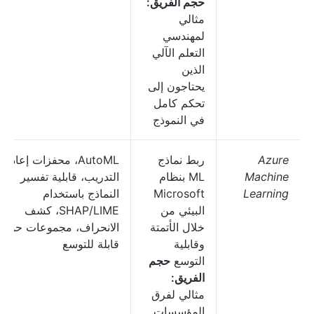
حجم الفريق:
مثالي
لمهندسي
التعلم الآلي
الذين
يحتاجون إلى
تحكم كامل
في النموذج
Azure
ربط نماذج
AutoML، محفزات إعادة
Machine
ML بنظام
التدريب، قابلية تفسير
Learning
Microsoft
النماذج باستخدام
البيئي من
SHAP/LIME، كشف
خلال الأتمتة
الانحراف، مجموعات حوسب
وقابلية
قابلة للتوسع
التوسع
حجم
الفريق:
مثالي لفرق
المؤسسات