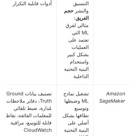
التنسيق
أدوات قابلية التكرار
والنشر
حجم
الفريق:
مثالي لفرق
ML التي
تعتمد على
العمليات
بشكل كبير
واستخدام
البنية التحتية
الداخلية
Amazon
تشغيل نماذج
تصنيف بيانات Ground
SageMaker
ML وضبطها
Truth، دفاتر ملاحظات
وتوسيع
مُدارة، ضبط تلقائي
نطاقها بشكل
للمعلمات الفائقة، نقاط نها
أصلي على
قابلة للتوسع، مراقبة
البنية التحتية
CloudWatch