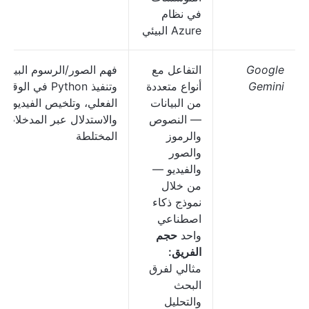
في نظام
Azure البيئي
Google
التفاعل مع
فهم الصور/الرسوم البيانية
Gemini
أنواع متعددة
وتنفيذ Python في الوقت
من البيانات
الفعلي، وتلخيص الفيديو،
— النصوص
والاستدلال عبر المدخلات
والرموز
المختلطة
والصور
والفيديو —
من خلال
نموذج ذكاء
اصطناعي
واحد
حجم
الفريق:
مثالي لفرق
البحث
والتحليل