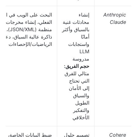
Anthropic
إنشاء
البحث على الويب في الو
Claude
محادثات غنية
الفعلي، إنشاء مخرجات
بالسياق وأكثر
منظمة (JSON/XML)،
أمانًا
ذاكرة عالية السياق، دعم
واستجابات
الرياضيات/الإحصاءات
LLM
مدروسة
حجم الفريق:
مثالي للفرق
التي تحتاج
إلى الأمان
والسياق
الطويل
والتفكير
الأخلاقي
Cohere
تصميم حلول
ضبط البيانات الخاصة، ود