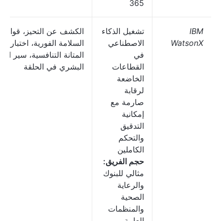
365
IBM
تشغيل الذكاء
الكشف عن التحيز، قوالب
WatsonX
الاصطناعي
السلامة الفورية، اختبار
في
المتانة التنافسية، سير الع
القطاعات
البشري في الحلقة
الخاضعة
لرقابة
صارمة مع
إمكانية
التدقيق
والتحكم
الكاملين
حجم الفريق:
مثالي للبنوك
والرعاية
الصحية
والمنظمات
العامة