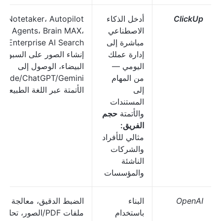
ClickUp
أدخل الذكاء
AI Notetaker، Autopilot
الاصطناعي
Agents، Brain MAX،
مباشرة إلى
Enterprise AI Search،
إدارة عملك
إنشاء الصور على السبورا
اليومي —
البيضاء، الوصول إلى
من المهام
إلى
الأتمتة عبر اللغة الطبيعية
المستندات
والأتمتة
حجم
الفريق:
مثالي للأفراد
والشركات
الناشئة
والمؤسسات
OpenAI
البناء
الضبط الدقيق، معالجة
باستخدام
ملفات PDF/الصور، تحليل