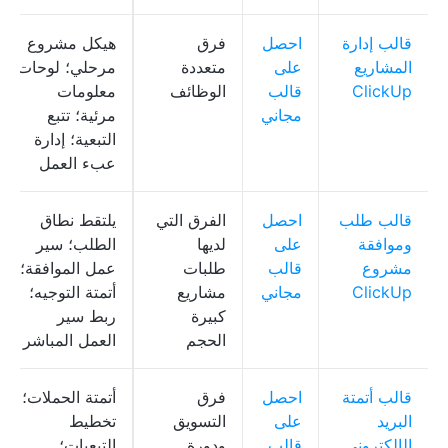
قالب إدارة
احصل
فرق
هيكل مشروع
المشاريع
على
متعددة
مرحلي؛ لوحات
ClickUp
قالب
الوظائف
معلومات
مجاني
مرئية؛ تتبع
التبعية؛ إدارة
عبء العمل
قالب طلب
احصل
الفرق التي
يلتقط نطاق
وموافقة
على
لديها
الطلب؛ سير
مشروع
قالب
طلبات
عمل الموافقة؛
ClickUp
مجاني
مشاريع
أتمتة التوجيه؛
كبيرة
ربط سير
الحجم
العمل المباشر
قالب أتمتة
احصل
فرق
أتمتة الحملات؛
البريد
على
التسويق
تخطيط
الإلكتروني
قالب
ودورة
التبعيات؛