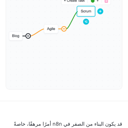
قد يكون البناء من الصفر في n8n أمرًا مرهقًا، خاصةً