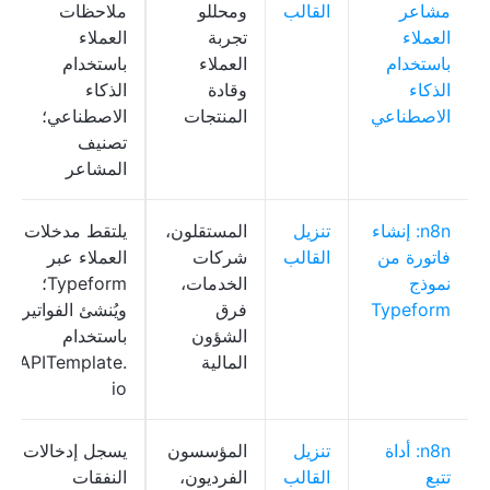
مشاعر
القالب
ومحللو
ملاحظات
العملاء
تجربة
العملاء
باستخدام
العملاء
باستخدام
الذكاء
وقادة
الذكاء
الاصطناعي
المنتجات
الاصطناعي؛
تصنيف
المشاعر
n8n: إنشاء
تنزيل
المستقلون،
يلتقط مدخلات
فاتورة من
القالب
شركات
العملاء عبر
نموذج
الخدمات،
Typeform؛
Typeform
فرق
ويُنشئ الفواتير
الشؤون
باستخدام
المالية
APITemplate.
io
n8n: أداة
تنزيل
المؤسسون
يسجل إدخالات
تتبع
القالب
الفرديون،
النفقات