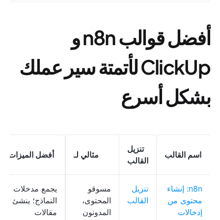
أفضل قوالب n8n و
ClickUp لأتمتة سير عملك
بشكل أسرع
تنزيل
اسم القالب
مثالي لـ
أفضل الميزات
القالب
n8n: إنشاء
تنزيل
مسوقو
يجمع مدخلات
محتوى من
القالب
المحتوى،
النماذج؛ ينشئ
إدخالات
المدونون
مقالات