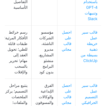
باستخدام
التفاصيل
GPT-4
الأساسية
وتنبيهات
Slack
قالب سير
احصل
مؤسسو
رسم خرائط
عمل
على
الشركات
الأفكار المرئية؛
خريطة
قالب
الناشئة،
طبقات قابلة
ذهنية
مجاني
مديرو
للطي؛ تحويل
بسيطة من
المشاريع،
العقد إلى
ClickUp
منشئو
مهام؛ تحرير
البرامج
بالسحب
بدون كود
والإفلات
قالب سير
احصل
الفرق
يتتبع مراحل
عمل
على
الإبداعية
التصميم؛ يركز
التصميم
قالب
والوكالات
الملخصات
الجرافيكي
مجاني
والمسوقون
والملفات؛