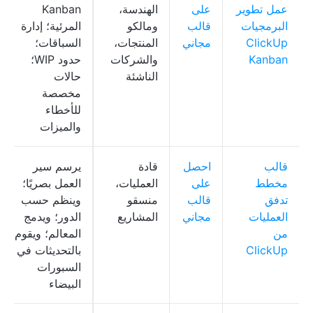
عمل تطوير
على
الهندسة،
Kanban
البرمجيات
قالب
ومالكو
المرئية؛ إدارة
ClickUp
مجاني
المنتجات،
السباقات؛
Kanban
والشركات
حدود WIP؛
الناشئة
حالات
مخصصة
للأخطاء
والميزات
قالب
احصل
قادة
يرسم سير
مخطط
على
العمليات،
العمل بصريًا؛
تدفق
قالب
منسقو
وينظم حسب
العمليات
مجاني
المشاريع
الدور؛ ويدمج
من
المعالم؛ ويقوم
ClickUp
بالتحديثات في
السبورات
البيضاء