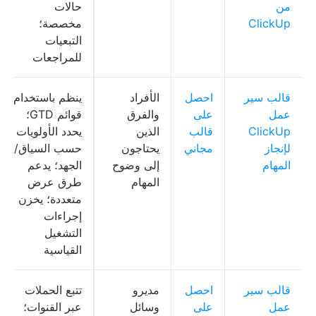
من
حالات
ClickUp
مخصصة؛
التبعيات
للمراجعات
قالب سير
احصل
الأفراد
ينظم باستخدام
عمل
على
والفرق
قوائم GTD؛
ClickUp
قالب
الذين
يحدد الأولويات
لإنجاز
مجاني
يحتاجون
حسب السياق/
المهام
إلى وضوح
الجهد؛ يدعم
المهام
طرق عرض
متعددة؛ يخزن
إجراءات
التشغيل
القياسية
قالب سير
احصل
مديرو
تتبع الحملات
عمل
على
وسائل
عبر القنوات؛