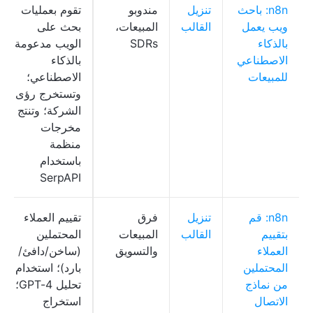
n8n: باحث
تنزيل
مندوبو
تقوم بعمليات
ويب يعمل
القالب
المبيعات،
بحث على
بالذكاء
SDRs
الويب مدعومة
الاصطناعي
بالذكاء
للمبيعات
الاصطناعي؛
وتستخرج رؤى
الشركة؛ وتنتج
مخرجات
منظمة
باستخدام
SerpAPI
n8n: قم
تنزيل
فرق
تقييم العملاء
بتقييم
القالب
المبيعات
المحتملين
العملاء
والتسويق
(ساخن/دافئ/
المحتملين
بارد)؛ استخدام
من نماذج
تحليل GPT-4؛
الاتصال
استخراج