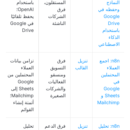
النماذج
المستقلون،
باستخدام
وحفظه في
فرق
OpenAI؛
Google
الشركات
يحفظ تلقائيًا
Drive
الناشئة
في Google
باستخدام
Drive
الذكاء
الاصطناعي
n8n: اجمع
تنزيل
فرق
تزامن بيانات
العملاء
القالب
التسويق
العملاء
المحتملين
ومنسقو
المحتملين من
في
الفعاليات
Google
Google
والشركات
Sheets إلى
Sheets و
الصغيرة
Mailchimp؛
Mailchimp
أتمتة إنشاء
القوائم
n8n: تحليل
تنزيل
فرق الدعم
تحليل