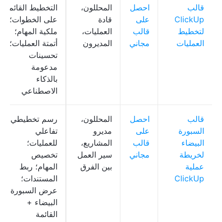
قالب
احصل
المحللون،
التخطيط القائم
ClickUp
على
قادة
على الخطوات؛
لتخطيط
قالب
العمليات،
ملكية المهام؛
العمليات
مجاني
المديرون
أتمتة العمليات؛
تحسينات
مدعومة
بالذكاء
الاصطناعي
قالب
احصل
المحللون،
رسم تخطيطي
السبورة
على
مديرو
تفاعلي
البيضاء
قالب
المشاريع،
للعمليات؛
لخريطة
مجاني
سير العمل
تخصيص
عملية
بين الفرق
المهام؛ ربط
ClickUp
المستندات؛
عرض السبورة
البيضاء +
القائمة