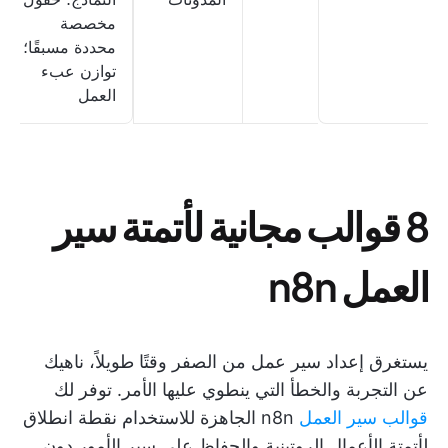
مخصصة
محددة مسبقًا؛
توازن عبء
العمل
8 قوالب مجانية لأتمتة سير
العمل n8n
يستغرق إعداد سير عمل من الصفر وقتًا طويلاً، ناهيك
عن التجربة والخطأ التي ينطوي عليها الأمر. توفر لك
قوالب سير العمل
n8n الجاهزة للاستخدام نقطة انطلاق
لأتمتة الأعمال الروتينية والحفاظ على سير الأمور دون