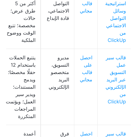
استراتيجية
قالب
التواصل
أكثر من 5
وسائل
مجاني
الاجتماعي،
طرق عرض؛
التواصل
قادة الإبداع
حالات
الاجتماعي
مخصصة؛ تتبع
من
الوقت ووضوح
ClickUp
الملكية
قالب سير
احصل
مديرو
يتتبع الحملات
عمل
على
التسويق،
باستخدام 12
التسويق
قالب
متخصصو
حقلًا مخصصًا؛
عبر البريد
مجاني
البريد
ويدمج
الإلكتروني
الإلكتروني
المستندات؛
من
ويدير سير
ClickUp
العمل؛ ويؤتمت
المراجعات
المتكررة
قالب سير
احصل
فرق
أعمدة