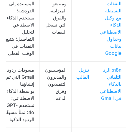
النفقات
ومتتبعو
المستندة إلى
البسيطة
الميزانية،
الدردشة؛
مع وكيل
والفرق
يستخدم الذكاء
الذكاء
التي تسجل
الاصطناعي
الاصطناعي
النفقات
لتحليل
وجداول
التفاصيل؛ يتتبع
بيانات
النفقات في
Google
الوقت الفعلي
n8n: الرد
تنزيل
المؤسسون
مسودات ردود
التلقائي
القالب
والمديرون
Gmail التي تم
بالذكاء
التنفيذيون
إنشاؤها
الاصطناعي
وفرق
بواسطة الذكاء
في Gmail
الدعم
الاصطناعي؛
تستخدم GPT-
4o؛ تملأ مسبقًا
الردود الذكية