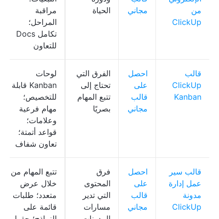
من
مجاني
الحياة
مراقبة
ClickUp
المراحل؛
تكامل Docs
للتعاون
قالب
احصل
الفرق التي
لوحات
ClickUp
على
تحتاج إلى
Kanban قابلة
Kanban
قالب
تتبع المهام
للتخصيص؛
مجاني
بصريًا
مهام فرعية
وعلامات؛
قواعد أتمتة؛
تعاون شفاف
قالب سير
احصل
فرق
تتبع المهام من
عمل إدارة
على
المحتوى
خلال عرض
مدونة
قالب
التي تدير
متعدد؛ طلبات
ClickUp
مجاني
مسارات
قائمة على
المدونات
النماذج؛ حقول