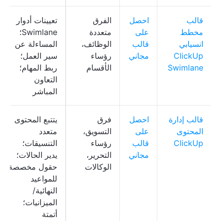
قالب
احصل
الفرق
تعيينات أدوار
مخطط
على
متعددة
Swimlane؛
انسيابي
قالب
الوظائف،
المساءلة عن
ClickUp
مجاني
رؤساء
سير العمل؛
Swimlane
الأقسام
ربط المهام؛
التعاون
المباشر
قالب إدارة
احصل
فرق
يتتبع المحتوى
المحتوى
على
التسويق،
متعدد
ClickUp
قالب
رؤساء
التنسيقات؛
مجاني
التحرير،
يدير الحالات؛
الوكالات
حقول مخصصة
للمواعيد
النهائية/
الميزانيات؛
أتمتة