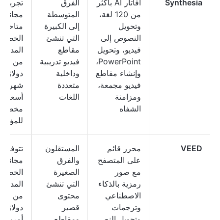
Synthesia
أفاتار AI بأكثر
الفرق
تجربة
من 120 لغة،
المتوسطة
مجانية
وتحويل
إلى الكبيرة
متاحة؛ ت
النصوص إلى
التي تنشئ
الخطط
فيديو، وتحويل
مقاطع
المدفوع
PowerPoint،
فيديو تدريبية
من 18
وإنشاء مقاطع
وداخلية
دولارًا
فيديو مجمعة،
متعددة
شهريًا؛
ومزامنة
اللغات
أسعار
الشفاه
مخصصة
للمؤسس
VEED
محرر قائم
المستقلون
تتوفر 
على المتصفح
والفرق
مجانية؛ 
مع صور
الصغيرة
الخطط
رمزية بالذكاء
التي تنشئ
المدفوع
الاصطناعي
محتوى
من 12
وترجمات
قصير
دولارًا
وتحويل النص
ومقاطع
أمريكيًا