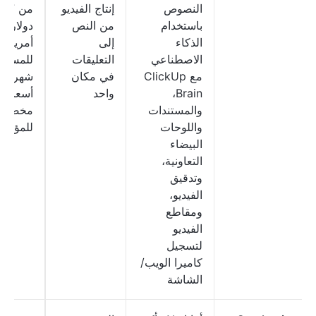
النصوص
إنتاج الفيديو
من 7
باستخدام
من النص
دولارات
الذكاء
إلى
أمريكية
الاصطناعي
التعليقات
للمستخ
مع ClickUp
في مكان
شهريًا؛
Brain،
واحد
أسعار
والمستندات
مخصصة
واللوحات
للمؤسس
البيضاء
التعاونية،
وتدقيق
الفيديو،
ومقاطع
الفيديو
لتسجيل
كاميرا الويب/
الشاشة