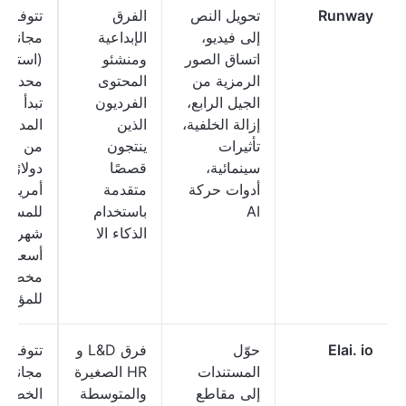
Runway
تحويل النص
الفرق
تتوفر 
إلى فيديو،
الإبداعية
مجانية
اتساق الصور
ومنشئو
(استخدا
الرمزية من
المحتوى
محدود)؛
الجيل الرابع،
الفرديون
تبدأ ال
إزالة الخلفية،
الذين
المدفوع
تأثيرات
ينتجون
من 15
سينمائية،
قصصًا
دولارًا
أدوات حركة
متقدمة
أمريكيًا
AI
باستخدام
للمستخ
الذكاء الا
شهريًا؛
أسعار
مخصصة
للمؤسس
Elai. io
حوّل
فرق L&D و
تتوفر 
المستندات
HR الصغيرة
مجانية؛ 
إلى مقاطع
والمتوسطة
الخطط