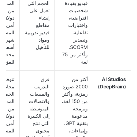
فيديو بقيادة
الحجم التي
المدفوع
شخصيات
تعمل على
من 29
افتراضية،
إنشاء
دولارًا
واختبارات
مقاطع
أمريكيًا
تفاعلية،
فيديو تدريبية
للمستخ
وتصدير
ومواد
شهريًا؛
SCORM،
للتأهيل
أسعار
وأكثر من 75
مخصصة
لغة
للمؤسس
AI Studios
أكثر من
فرق
تتوفر 
(DeepBrain)
2000 صورة
التدريب
مجانية؛ 
رمزية، وأكثر
والمبيعات
الخطط
من 150 لغة،
والاتصالات
المدفوع
وبرمجة
المتوسطة
من 29
مدعومة
إلى الكبيرة
دولارًا
بتقنية GPT،
التي تنتج
أمريكيًا
وإيماءات،
محتوى
للمستخ