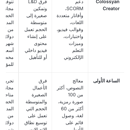
Colossyan
دعم
فرق L&D
تتوفر 
Creator
SCORM،
وتمكين
مجانية؛ 
وأفاتار متعددة
صغيرة إلى
الخطط
اللغات،
متوسطة
المدفوع
وقوالب فيديو،
الحجم تعمل
من 27
واختبارات،
على إنشاء
دولارًا
وميزات
محتوى
شهريًا؛
التعلم
فيديو داخلي
أسعار
الإلكتروني
أو للتأهيل
مخصصة
للمؤسس
الساعة الأولى
معالج
فرق
تجربة
النصوص، أكثر
الأعمال
مجانية
من 100
الصغيرة
متاحة؛ ت
صورة رمزية،
والمتوسطة
الخطط
أكثر من 60
الحجم التي
المدفوع
لغة، وصول
تعمل على
من 30
قائم على
توسيع نطاق
دولارًا
الأدوار،
الاتصالات
شهريًا؛