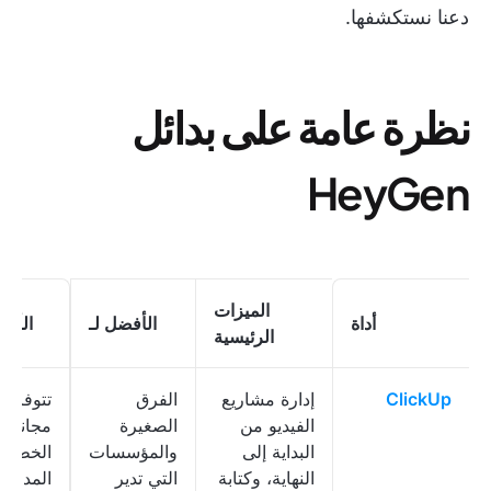
دعنا نستكشفها.
نظرة عامة على بدائل
HeyGen
الميزات
أداة
الأفضل لـ
الأسع
الرئيسية
ClickUp
إدارة مشاريع
الفرق
تتوفر 
الفيديو من
الصغيرة
مجانية؛ 
البداية إلى
والمؤسسات
الخطط
النهاية، وكتابة
التي تدير
المدفوع