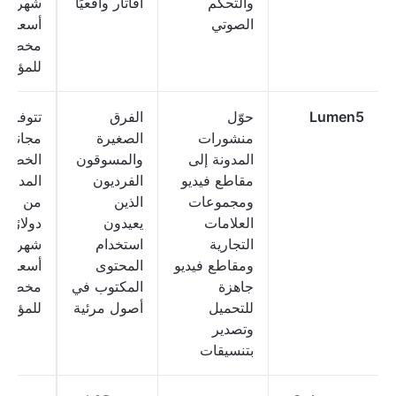
والتحكم
أفاتار واقعيًا
شهريًا؛
الصوتي
أسعار
مخصصة
للمؤسس
Lumen5
حوّل
الفرق
تتوفر 
منشورات
الصغيرة
مجانية؛ 
المدونة إلى
والمسوقون
الخطط
مقاطع فيديو
الفرديون
المدفوع
ومجموعات
الذين
من 29
العلامات
يعيدون
دولارًا
التجارية
استخدام
شهريًا؛
ومقاطع فيديو
المحتوى
أسعار
جاهزة
المكتوب في
مخصصة
للتحميل
أصول مرئية
للمؤسس
وتصدير
بتنسيقات