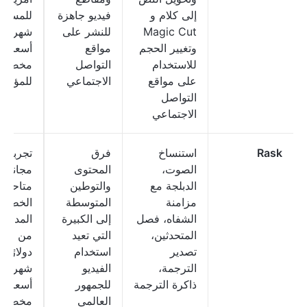
إلى كلام و
فيديو جاهزة
للمستخ
Magic Cut
للنشر على
شهريًا؛
وتغيير الحجم
مواقع
أسعار
للاستخدام
التواصل
مخصصة
على مواقع
الاجتماعي
للمؤسس
التواصل
الاجتماعي
Rask
استنساخ
فرق
تجربة
الصوت،
المحتوى
مجانية
الدبلجة مع
والتوطين
متاحة؛ ت
مزامنة
المتوسطة
الخطط
الشفاه، فصل
إلى الكبيرة
المدفوع
المتحدثين،
التي تعيد
من 60
تصدير
استخدام
دولارًا
الترجمة،
الفيديو
شهريًا؛
ذاكرة الترجمة
للجمهور
أسعار
العالمي
مخصصة