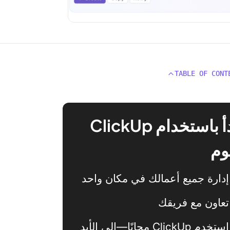
TABLE OF CONT
ابدأ باستخدام ClickUp
وم
إدارة جميع أعمالك في مكان واحد
تعاون مع فريقك
استخدم ClickUp مجانًا—إلى الأبد