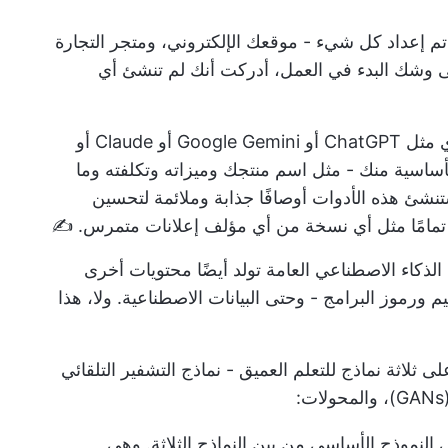
. تم إعداد كل شيء - موقعك الإلكتروني، ومتجر التجارة
على وشك البدء في العمل، أدركت أنك لم تنشئ أي
وهنا يأتي دور نماذج الذكاء الاصطناعي التوليدي مثل ChatGPT أو Google Gemini أو Claude أو
ل الأساسية منك - مثل اسم منتجك وميزاته وتكلفته وما
شئ هذه الأدوات أوصافًا جذابة وملائمة لتحسين
الذكاء الاصطناعي العامة
تولد أيضًا محتويات أخرى
 ورموز البرامج - وحتى البيانات الاصطناعية. ولا، هذا
 ثلاثة نماذج للتعلم العميق - نماذج التشفير التلقائي
النموذج الأساسي من بين النماذج الثلاثة. وهي