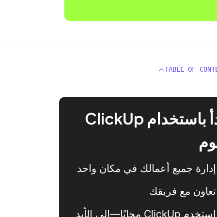
TABLE OF CONT
ابدأ باستخدام ClickUp
وم
إدارة جميع أعمالك في مكان واحد
تعاون مع فريقك
استخدم ClickUp مجانًا—إلى الأبد