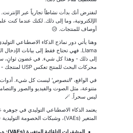
لنفترض أنك بدأت نشاطاً تجارياً عبر الإنترنت
الإلكترونية، وما إلى ذلك. لكنك عندما كنت 
أوصاف للمنتجات. 😥
Llama. فهي تحتاج فقط إلى بيانات الإدخا
إلى ذلك - وهذا كل شيء. في غضون ثوانٍ، ستن
محركات البحث للمنتج تعكس USP لمنتجك - تمامًا مثل أي نسخة من أي مؤلف إعلانات متمرس. ✍️
في الواقع،
'النصوص'
ليست كل شيء.
أدوات 
متنوعة، مثل الصوت والفيديو والصور والتصاميم
ليس سحراً. 🪄
يعتمد الذكاء الاصطناعي التوليدي في جوهره على
المتغير (VAEs)، وشبكات الخصومة التوليدية (GANs)، والمحولات:
المشفرات التلقائية المتغيرة (VAEs):
هي 