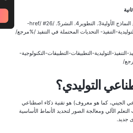
لنماذج الأولية
3.
التطوير
4.
النشر
5. /href/ #26-
توليدية-التنفيذ- التحديات المحتملة في التنفيذ /%مرجع/
تنفيذ-التنفيذ-التوليدية-التطبيقات-التطبيقات-التكنولوجية-
رجع/
طناعي التوليدي؟
ناعي الجيني، كما هو معروف) هو تقنية ذكاء اصطناعي
 اللغة الطبيعية (NLP) وتقنيات التعلم الآلي ومعالجة الصور لتحديد الأنماط الأساسية
ى جديد.