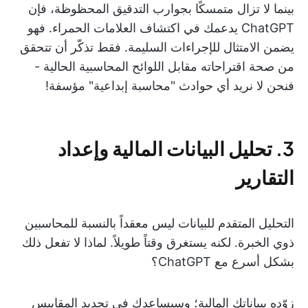
بينما لا تزال متمسكًا بجوارب التدقيق المحظوظة، فإن
ChatGPT يدعمك في اكتشاف العلامات الحمراء. فهو
يضمن الامتثال للإجراءات السليمة. فقط تذكّر أن تتحقق
من صحة اقتراحاته مقابل اللوائح المحاسبية الحالية -
فنحن لا نريد أي حوادث "محاسبة إبداعية" مؤسفة!
3. تحليل البيانات المالية وإعداد
التقارير
التحليل المتقدم للبيانات ليس معقداً بالنسبة للمحاسبين
ذوي الخبرة. لكنه يستغرق وقتاً طويلاً. لماذا لا تفعل ذلك
بشكل أسرع مع ChatGPT؟
زوّده ببياناتك المالية؛ وسيساعدك في تحديد المقاييس