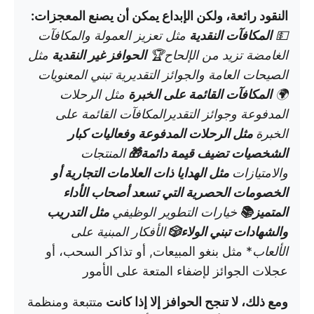
النقود رائعة، ولكن الإبداع يمكن أن يصنع المعجزات:
💵
المكافآت النقدية
مثل تعزيز العمولة والمكافآت
الغامضة تزيد من الإلحاح🏆
الحوافز غير النقدية
مثل
الصيحات العامة والجوائز التقديرية تبني المعنويات
🌍
المكافآت القائمة على الخبرة
مثل الرحلات
المدفوعة وجوائز التقديرالمكافآت القائمة على
الخبرة
مثل الرحلات المدفوعة وفعاليات كبار
الشخصيات تضيف قيمة دائمة🎁
المنتجات
والامتيازات
مثل الهدايا ذات العلامات التجارية أو
الخصومات الحصرية التي تسعد أصحاب الأداء
المتميز📚
خيارات التطوير الوظيفي
مثل التدريب
والشهادات تبني الولاء🎲
الأفكار المبنية على
الألعاب
* مثل بنغو المبيعات, أو تذاكر السحب، أو
عجلات الجوائز لإضفاء المتعة على الأمور
ومع ذلك، لا تنجح الحوافز إلا إذا كانت
متتبعة ومنظمة