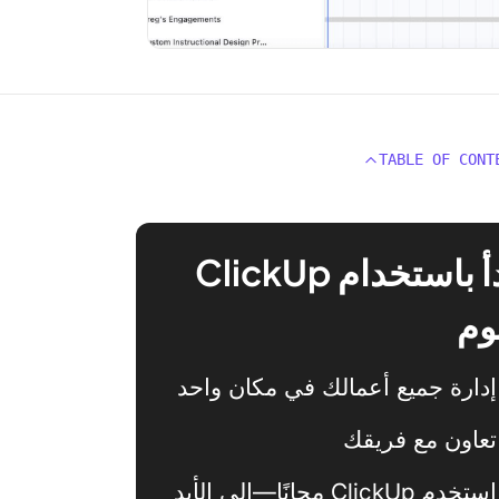
TABLE OF CONT
ابدأ باستخدام ClickUp
وم
إدارة جميع أعمالك في مكان واحد
تعاون مع فريقك
استخدم ClickUp مجانًا—إلى الأبد