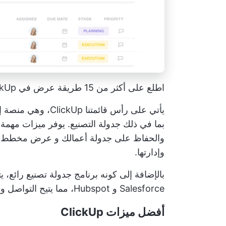
اطلع على أكثر من 15 طريقة عرض في ClickUp لإدارة الموارد والتخطيط البصري
يأتي على رأس قائمتن
بما في ذلك جدولة التصنيع. يوفر ميزات مهمة
والحفاظ على جدولة أعمالك و
عرض مخطط جانت البي
وإدارتها.
Salesforce و Hubspot، مما يتيح التواصل والتعاون بين الأعضاء في الوقت الفعلي.
أفضل ميزات ClickUp