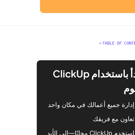
TABLE OF CONT
ابدأ باستخدام ClickUp
وم
إدارة جميع أعمالك في مكان واحد
تعاون مع فريقك
استخدم ClickUp مجانًا—إلى الأبد