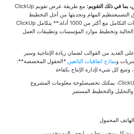
مع طريقة عرض تقويم ClickUp
التصنيع
تنظيم المهام وتحديثها من أجل التخطيط
عمليات التكامل مع أكثر من 1000 أداة:** يتكامل ClickUp
 الحالية وتخطيط موارد المؤسسات وتطبيقات العمل
حتوي ClickUp على العديد من القوالب لضمان زيادة الإنتاجية وسير
تريات
و
نماذج اتفاقيات البائعين
*
الحقول المخصصة**:
تتبع كل شيء لإدارة الإنتاج بكفاءة
لوحة معلومات المشروع
 والتحليل والتخطيط المستمر
لهاتف المحمول
 أن تشكل منحنى تعليمي لبعض المستخدمين