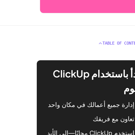
TABLE OF CONT
ابدأ باستخدام ClickUp
وم
إدارة جميع أعمالك في مكان واحد
تعاون مع فريقك
استخدم ClickUp مجانًا—إلى الأبد