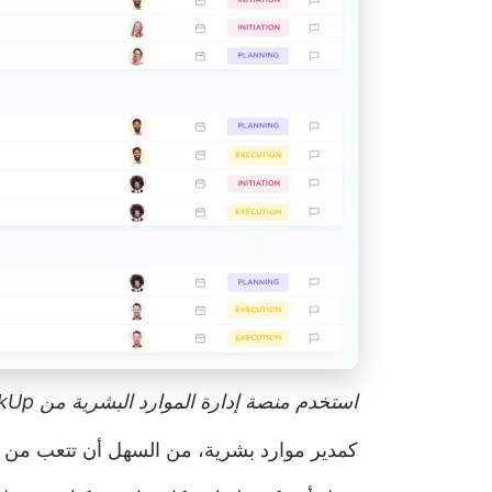
استخدم منصة إدارة الموارد البشرية من ClickUp لتبسيط عملية التوظيف وإشراك أفضل المواهب
كمدير موارد بشرية، من السهل أن تتعب من إ